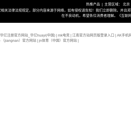
热推产品
| 主营区域：
北京
家相关法律法规规定，部分内容来源于网络，如有侵权请告知！我们立即删除。并且郑
在不良动机，希望各位消费者理解。
《互联网
华亿注册官方网站_华亿huayi(中国)
|
mk电竞
|
江南官方站网页版登录入口
|
AK手机
·（jiangnan）官方网站
|
jn体育（中国）官方网站
|