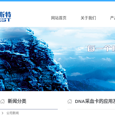
网站首页
关于我们
产
公司介绍
AK
AK（中国）
新生
营业执照
真
塑
尿
DN
细
新闻分类
DNA采血卡的应用
采
公司新闻
DN