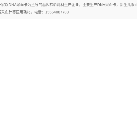
一家以DNA采血卡为主导的基因检验耗材生产企业，主要生产DNA采血卡，新生儿
广东生物物证棉
血针等医用耗材。电话：15554087788
广东脱落细胞粘
签
广东分离胶/促凝
取器
广东离心管
剂
广东刑事技术专
广东精液采集卡
用
广东尿液采集卡
广东一次性使用
宫颈细胞采集器