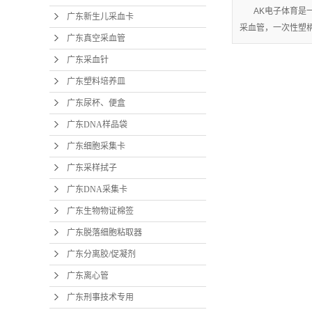
AK电子体育是
广东新生儿采血卡
采血管，一次性塑柄采
广东真空采血管
广东采血针
广东塑料培养皿
广东尿杯、便盒
广东DNA样品袋
广东细胞采集卡
广东采样拭子
广东DNA采集卡
广东生物物证棉签
广东脱落细胞粘取器
广东分离胶/促凝剂
广东离心管
广东刑事技术专用