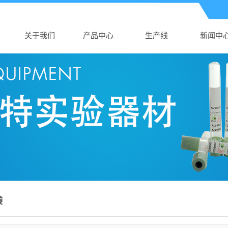
关于我们
产品中心
生产线
新闻中
公司介绍
广东AK电子体育
生产线
公司新
AK（中国）
广东新生儿采血
行业新
营业执照
广东真空采血管
卡
技术知
广东采血针
广东塑料培养皿
广东尿杯、便盒
广东DNA样品袋
广东细胞采集卡
袋
广东采样拭子
广东DNA采集卡