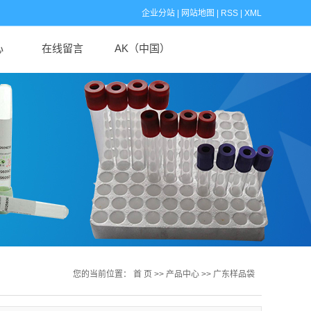
企业分站
|
网站地图
|
RSS
|
XML
心
在线留言
AK（中国）
闻
闻
识
您的当前位置：
首 页
>>
产品中心
>>
广东样品袋