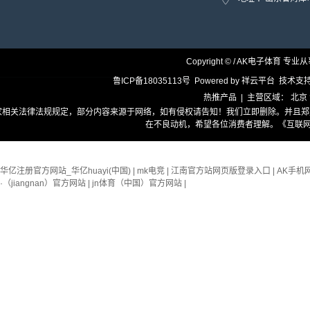
Copyright © / AK电子体育 专业
鲁ICP备18035113号
Powered by
祥云平台
技术支
热推产品
| 主营区域：
北京
家相关法律法规规定，部分内容来源于网络，如有侵权请告知！我们立即删除。并且郑
在不良动机，希望各位消费者理解。
《互联网
华亿注册官方网站_华亿huayi(中国)
|
mk电竞
|
江南官方站网页版登录入口
|
AK手机
·（jiangnan）官方网站
|
jn体育（中国）官方网站
|