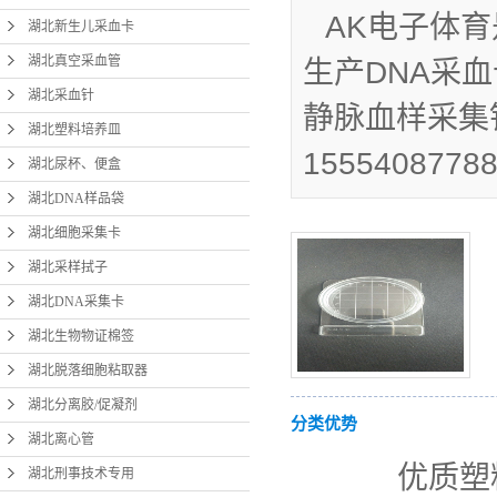
AK电子体
湖北新生儿采血卡
湖北
湖北真空采血管
生产DNA采
湖北
湖北采血针
静脉血样采集
湖北分
湖北塑料培养皿
1555408778
湖北尿杯、便盒
湖
湖北DNA样品袋
湖北
湖北细胞采集卡
湖北
湖北采样拭子
湖北
湖北DNA采集卡
湖北
湖北生物物证棉签
湖北脱落细胞粘取器
宫颈
湖北分离胶/促凝剂
分类优势
湖北离心管
优质塑料培养
湖北刑事技术专用