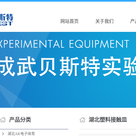
网站首页
关于我们
产
公司介绍
湖北A
AK（中国）
湖北
营业执照
湖北
湖
湖北
湖北
湖北D
湖北
产品分类
湖北塑料接触皿
湖北
湖北AK电子体育
湖北D