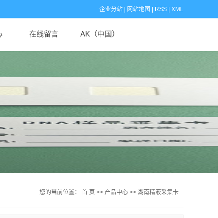
企业分站
|
网站地图
|
RSS
|
XML
心
在线留言
AK（中国）
闻
闻
识
您的当前位置：
首 页
>>
产品中心
>>
湖南精液采集卡