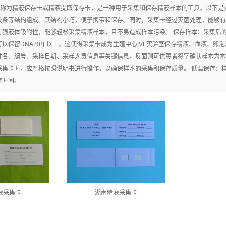
称为精液保存卡或精液提取保存卡，是一种用于采集和保存精液样本的工具。以下是对
湖南生物物证棉
胶条等结构组成。其结构小巧，便于携带和保存。同时，采集卡经过灭菌处理，能够有效
强液体吸附性，能够轻松采集精液样本，且不易造成样本污染。 保存样本：采集后的样
湖南脱落细胞粘
签
以保留DNA20年以上。这使得采集卡成为生殖中心IVF实验室保存精液、血液、卵
湖南分离胶/促凝
取器
姓名、编号、采样日期、采样人员信息等关键信息，反面则可供患者签字确认样本为本
集卡时，应严格按照说明书进行操作，以确保样本的采集和保存质量。 低温保存：样本
湖南离心管
剂
存时间。
湖南刑事技术专
湖南精液采集卡
用
湖南尿液采集卡
湖南一次性使用
宫颈细胞采集器
液采集卡
湖南精液采集卡