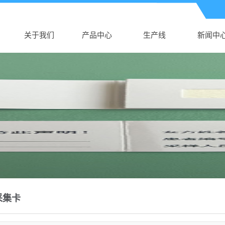
关于我们
产品中心
生产线
新闻中
公司介绍
湖南AK电子体育
生产线
公司新
AK（中国）
湖南新生儿采血
行业新
营业执照
湖南真空采血管
卡
技术知
湖南采血针
湖南塑料培养皿
湖南尿杯、便盒
湖南DNA样品袋
湖南细胞采集卡
采集卡
湖南采样拭子
湖南DNA采集卡