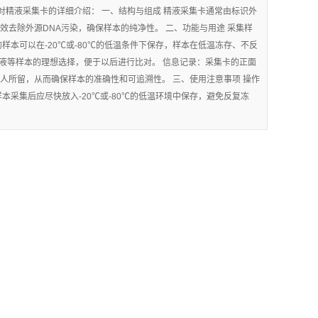
精液采集卡的详细介绍： 一、结构与组成 精液采集卡通常由标识外
去除外源DNA污染，确保样本的纯净性。 二、功能与用途 采集样
本可以在-20℃或-80℃的低温条件下保存，样本在低温冻存、不反
泡液等样本的理想选择，便于以后进行比对。 信息记录：采集卡的正面
人所留，从而确保样本的准确性和可追溯性。 三、使用注意事项 操作
采集后应尽快放入-20℃或-80℃的低温环境中保存，避免反复冻