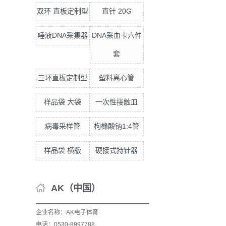
双环 直板定制型
直针 20G
唾液DNA采集器
DNA采血卡六件
套
三环直板定制型
塑料离心管
样品袋 大袋
一次性接触皿
病毒采样管
枸橼酸钠1:4管
样品袋 横版
硬接式持针器
AK（中国）
企业名称：AK电子体育
电话：0530-8997788