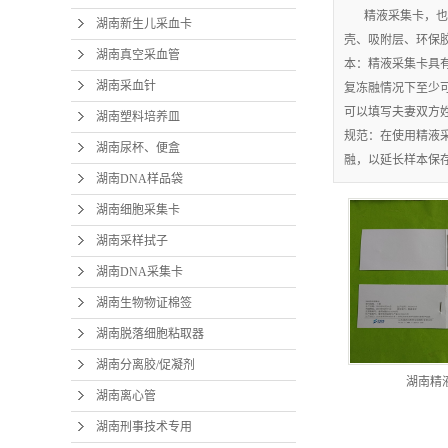
精液采集卡，也
湖南新生儿采血卡
壳、吸附层、环保
湖南真空采血管
本：精液采集卡具有
湖南采血针
复冻融情况下至少可
可以填写夫妻双方
湖南塑料培养皿
规范：在使用精液采
湖南尿杯、便盒
融，以延长样本保
湖南DNA样品袋
湖南细胞采集卡
湖南采样拭子
湖南DNA采集卡
湖南生物物证棉签
湖南脱落细胞粘取器
湖南分离胶/促凝剂
湖南精
湖南离心管
湖南刑事技术专用