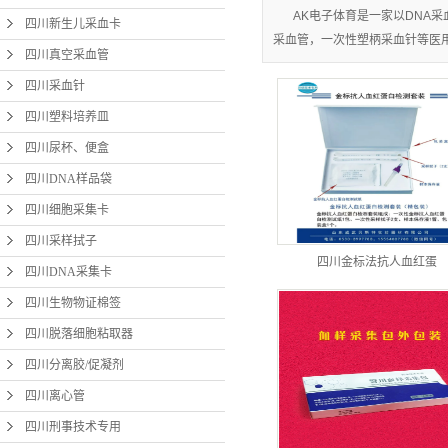
AK电子体育是一家以DNA
四川新生儿采血卡
四川
采血管，一次性塑柄采血针等医用耗材
四川真空采血管
四川
四川采血针
四川分
四川塑料培养皿
四川尿杯、便盒
四
四川DNA样品袋
四川
四川细胞采集卡
四川
四川采样拭子
四川金标法抗人血红蛋
四川
四川DNA采集卡
四川
四川生物物证棉签
四川脱落细胞粘取器
宫颈
四川分离胶/促凝剂
四川离心管
四川刑事技术专用