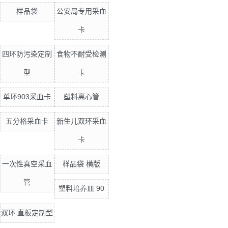
样品袋
公安局专用采血
卡
四环防污染定制
食物不耐受检测
型
卡
单环903采血卡
塑料离心管
五分格采血卡
新生儿双环采血
卡
一次性真空采血
样品袋 横版
管
塑料培养皿 90
双环 直板定制型