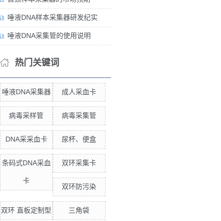
唾液DNA样本采集器研发纪实
唾液DNA采集管的使用说明
热门关键词
唾液DNA采集器
成人采血卡
病毒采样管
病毒采集管
DNA采采血卡
尿杯、便盒
条码式DNA采血
双环采集卡
卡
双环防污染
双环 直板定制型
三角袋