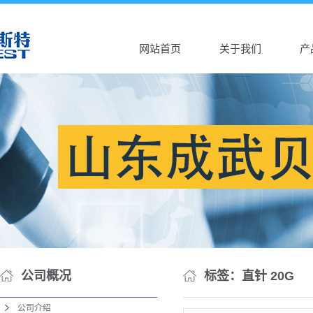
网站首页
关于我们
产
公司介绍
AK
AK（中国）
新生
营业执照
真
塑
尿
DN
细
公司概况
标签：直针 20G
采
公司介绍
DN