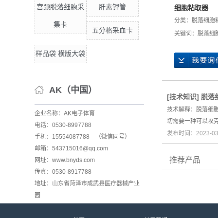
宫颈脱落细胞采
肝素锂管
细胞粘取器
分类：
脱落细胞
集卡
五分格采血卡
关键词：
脱落细
样品袋 横版大袋
AK（中国）
[
技术知识
]
脱落
技术解释：脱落细
企业名称：AK电子体育
切需要一种可以攻
电话：0530-8997788
发布时间：2023-0
手机：15554087788 （微信同号）
邮箱：543715016@qq.com
推荐产品
网址：www.bnyds.com
传真：0530-8917788
地址：山东省菏泽市成武县医疗器械产业
园