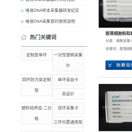
唾液DNA样本采集器研发纪实
唾液DNA采集管的使用说明
脱落细胞粘取
热门关键词
分类：
细胞采集
关键词：
脱落细
定制型单环
一次性塑柄采集
针
四环防污染定制
单环采血卡
型
采血针
塑料培养皿 二分
双环采集卡
格
三环内置通用型