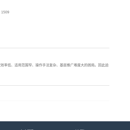
1509
取效率低、适用范围窄、操作手法复杂、基层推广难度大的困局。因此迫