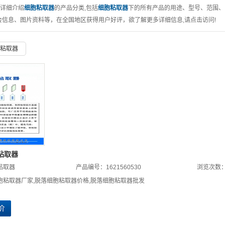
详细介绍
细胞粘取器
的产品分类,包括
细胞粘取器
下的所有产品的用途、型号、范围、
生物物证棉签
会信息、图片资料等，在全国地区获得用户好评，欲了解更多详细信息,请点击访问!
脱落细胞粘取器
粘取器
分离胶/促凝剂
离心管
刑事技术专用
精液采集卡
尿液采集卡
一次性使用宫颈
粘取器
粘取器
产品编号：1621560530
浏览次数：
细胞采集器
胞粘取器厂家
,
脱落细胞粘取器价格
,
脱落细胞粘取器批发