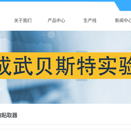
关于我们
产品中心
生产线
新闻中
公司介绍
AK电子体育
生产线
公司新
AK（中国）
新生儿采血卡
行业新
营业执照
真空采血管
技术知
采血针
塑料培养皿
尿杯、便盒
DNA样品袋
细胞采集卡
胞粘取器
采样拭子
DNA采集卡