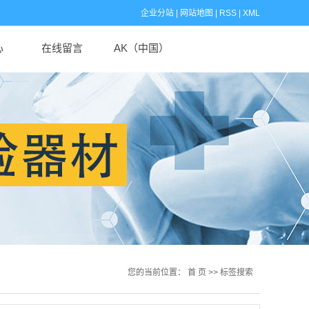
企业分站
|
网站地图
|
RSS
|
XML
心
在线留言
AK（中国）
闻
闻
识
您的当前位置：
首 页
>> 标签搜索