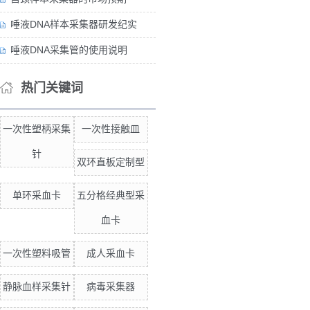
唾液DNA样本采集器研发纪实
唾液DNA采集管的使用说明
热门关键词
一次性塑柄采集
一次性接触皿
针
双环直板定制型
单环采血卡
五分格经典型采
血卡
一次性塑料吸管
成人采血卡
静脉血样采集针
病毒采集器