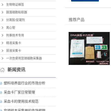
生物物证棉签
脱落细胞粘取器
推荐产品
分离胶/促凝剂
离心管
刑事技术专用
精液采集卡
尿液采集卡
一次性使用宫颈细胞采集器
新闻资讯
塑料培养皿行业的市场分析
采血卡厂家日常管理
采血卡的使用技术规范
宫颈样本采集器的市场预期