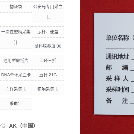
物证袋
公安局专用采血
卡
一次性塑柄采集
尿杯、便盒
针
塑料培养皿 90
通用型尿纸片
四环三折
DNA单环采血卡
直针 21G
血样采集卡
细胞采集卡
采血针
AK（中国）