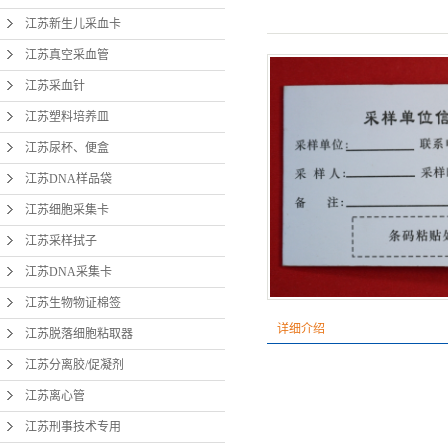
江苏新生儿采血卡
江苏
江苏真空采血管
江苏
江苏采血针
江苏分
江苏塑料培养皿
江苏尿杯、便盒
江
江苏DNA样品袋
江苏
江苏细胞采集卡
江苏
江苏采样拭子
江苏
江苏DNA采集卡
江苏
江苏生物物证棉签
详细介绍
江苏脱落细胞粘取器
宫颈
江苏分离胶/促凝剂
江苏离心管
江苏刑事技术专用