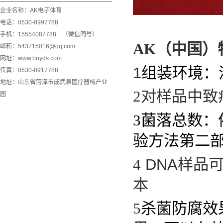
企业名称：AK电子体育
电话：0530-8997788
手机：15554087788 （微信同号）
AK（中国）
邮箱：543715016@qq.com
网址：www.bnyds.com
1
组装环境：
传真：0530-8917788
地址：山东省菏泽市成武县医疗器械产业
2
对样品中致
园
3
菌落总数：
验方法第二
4
DNA
样品
本
5
杀菌防腐效