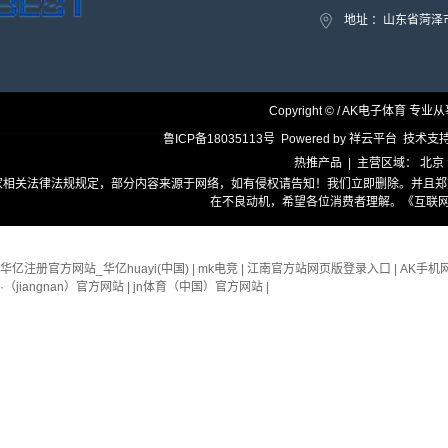
地址 ：山东省菏
Copyright © / AK电子体育 专业
鲁ICP备18035113号
Powered by
祥云平台
技术支
热推产品
| 主营区域：
北京
家相关法律法规规定，部分内容来源于网络，如有侵权请告知！我们立即删除。并且郑
在不良动机，希望各位消费者理解。
《互联网
华亿注册官方网站_华亿huayi(中国)
|
mk电竞
|
江南官方站网页版登录入口
|
AK手机
·（jiangnan）官方网站
|
jn体育（中国）官方网站
|