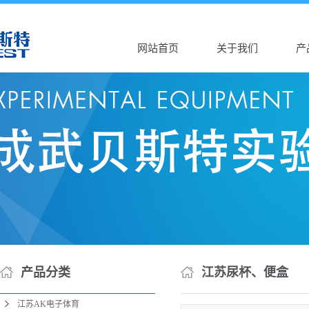
网站首页
关于我们
产
公司介绍
江苏A
AK（中国）
江苏
营业执照
江苏
江
江苏
江苏
江苏D
江苏
产品分类
江苏尿杯、便盒
江苏
江苏AK电子体育
江苏D