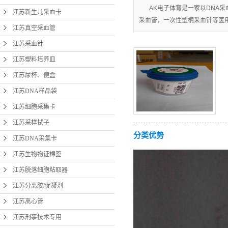
AK电子体育是一家以DNA
江苏新生儿采血卡
江苏
采血管，一次性塑柄采血针等医用耗材
江苏真空采血管
江苏
江苏采血针
江苏分
江苏塑料培养皿
江苏尿杯、便盒
江
江苏DNA样品袋
江苏
江苏细胞采集卡
江苏
江苏采样拭子
江苏
分类优势
江苏DNA采集卡
江苏
江苏生物物证棉签
江苏脱落细胞粘取器
宫颈
江苏分离胶/促凝剂
江苏离心管
江苏刑事技术专用