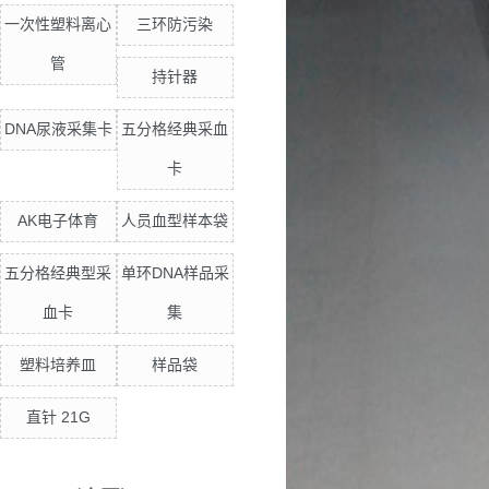
一次性塑料离心
三环防污染
管
持针器
DNA尿液采集卡
五分格经典采血
卡
AK电子体育
人员血型样本袋
五分格经典型采
单环DNA样品采
血卡
集
塑料培养皿
样品袋
直针 21G