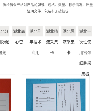
质检员会严格对产品的牌号、规格、数量、标示情况、质量
证明文件、包装有无破损等
湖北分
湖北离
湖北刑
湖北精
湖北尿
湖北一
胶/促
心管
事技术
液采集
液采集
次性使
凝剂
专用
卡
卡
用宫颈
细胞采
集器