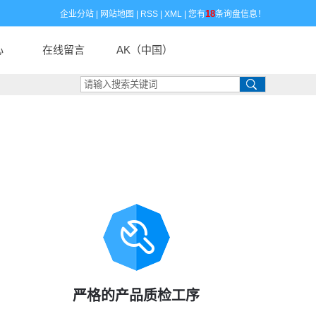
18
企业分站
|
网站地图
|
RSS
|
XML
|
您有
条询盘信息！
心
在线留言
AK（中国）
闻
闻
识
严格的产品质检工序