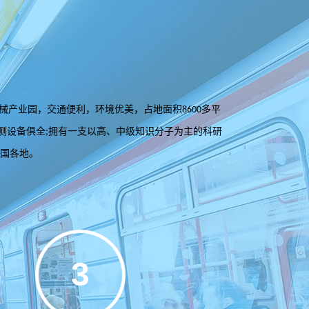
械产业园，交通便利，环境优美，占地面积
多平
8600
测设备俱全
拥有一支以高、中级知识分子为主的科研
;
国各地。
3