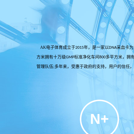
AK电子体育成立于
年，是一家以
采血卡为
2015
DNA
方米拥有十万级
标准净化车间
多平方米，拥
GMP
800
管理队伍
多年来，受惠于政府的支持，用户的信任，
;
N+