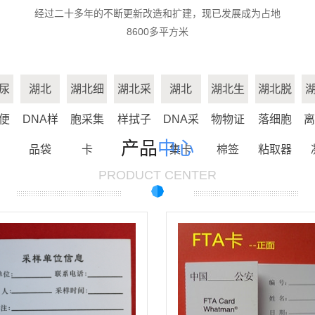
经过二十多年的不断更新改造和扩建，现已发展成为占地
湖北生物物证棉
8600多平方米
湖北脱落细胞粘
签
湖北分离胶/促凝
取器
尿
湖北
湖北细
湖北采
湖北
湖北生
湖北脱
湖北离心管
剂
便
DNA样
胞采集
样拭子
DNA采
物物证
落细胞
离
湖北刑事技术专
产品
中心
品袋
卡
集卡
棉签
粘取器
湖北精液采集卡
用
PRODUCT CENTER
湖北尿液采集卡
湖北一次性使用
宫颈细胞采集器