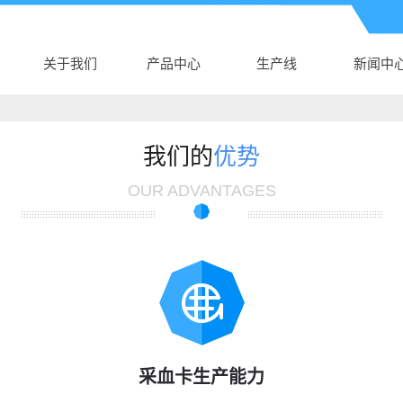
关于我们
产品中心
生产线
新闻中
公司介绍
湖北AK电子体育
生产线
公司新
AK（中国）
湖北新生儿采血
行业新
我们的
优势
营业执照
湖北真空采血管
卡
技术知
OUR ADVANTAGES
湖北采血针
湖北塑料培养皿
湖北尿杯、便盒
湖北DNA样品袋
湖北细胞采集卡
湖北采样拭子
采血卡生产能力
湖北DNA采集卡