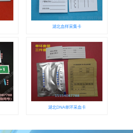
湖北血样采集卡
湖北DNA单环采血卡