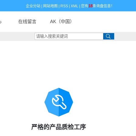
18
企业分站
|
网站地图
|
RSS
|
XML
|
您有
条询盘信息！
心
在线留言
AK（中国）
闻
闻
识
严格的产品质检工序