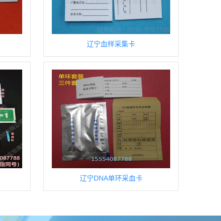
辽宁血样采集卡
辽宁DNA单环采血卡