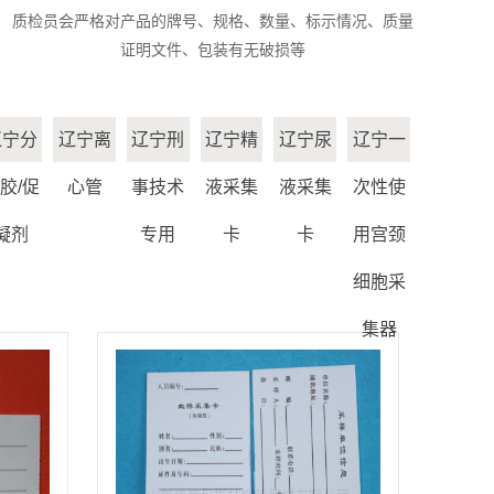
质检员会严格对产品的牌号、规格、数量、标示情况、质量
证明文件、包装有无破损等
辽宁分
辽宁离
辽宁刑
辽宁精
辽宁尿
辽宁一
胶/促
心管
事技术
液采集
液采集
次性使
凝剂
专用
卡
卡
用宫颈
细胞采
集器