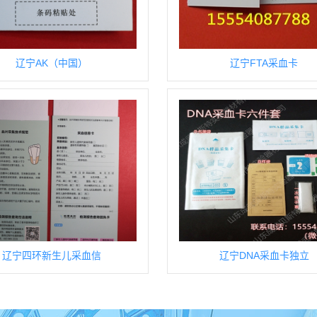
辽宁AK（中国）
辽宁FTA采血卡
辽宁四环新生儿采血信
辽宁DNA采血卡独立