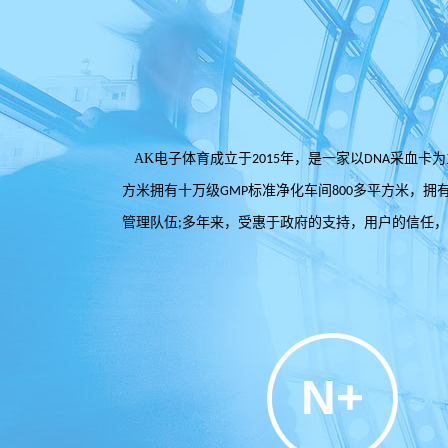
AK电子体育成立于
年，是一家以
采血卡为
2015
DNA
方米拥有十万级
标准净化车间
多平方米，拥
GMP
800
管理队伍
多年来，受惠于政府的支持，用户的信任，
;
N+