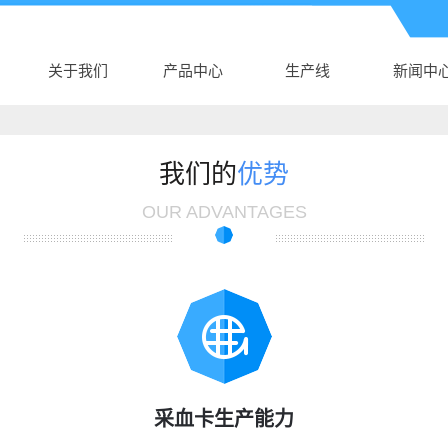
关于我们
产品中心
生产线
新闻中
公司介绍
辽宁AK电子体育
生产线
公司新
AK（中国）
辽宁新生儿采血
行业新
我们的
优势
营业执照
辽宁真空采血管
卡
技术知
OUR ADVANTAGES
辽宁采血针
辽宁塑料培养皿
辽宁尿杯、便盒
辽宁DNA样品袋
辽宁细胞采集卡
辽宁采样拭子
采血卡生产能力
辽宁DNA采集卡