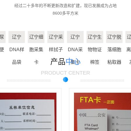
经过二十多年的不断更新改造和扩建，现已发展成为占地
辽宁生物物证棉
8600多平方米
辽宁脱落细胞粘
签
辽宁分离胶/促凝
取器
尿
辽宁
辽宁细
辽宁采
辽宁
辽宁生
辽宁脱
辽宁离心管
剂
便
DNA样
胞采集
样拭子
DNA采
物物证
落细胞
离
辽宁刑事技术专
产品
中心
品袋
卡
集卡
棉签
粘取器
辽宁精液采集卡
用
PRODUCT CENTER
辽宁尿液采集卡
辽宁一次性使用
宫颈细胞采集器