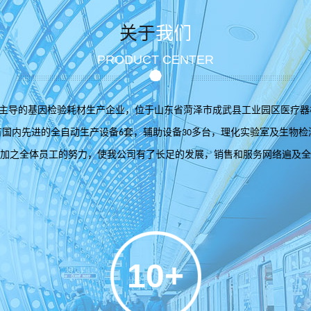
关于
我们
PRODUCT CENTER
主导的基因检验耗材生产企业，位于山东省菏泽市成武县工业园区医疗器
有国内先进的全自动生产设备
套，辅助设备
多台，理化实验室及生物检
6
30
加之全体员工的努力，使我公司有了长足的发展，销售和服务网络遍及全
10+