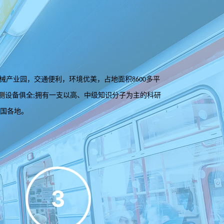
械产业园，交通便利，环境优美，占地面积
多平
8600
测设备俱全
拥有一支以高、中级知识分子为主的科研
;
国各地。
3