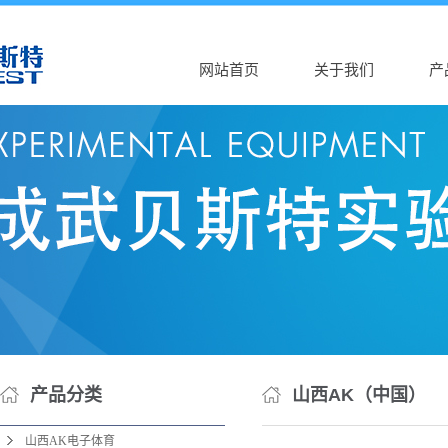
网站首页
关于我们
产
公司介绍
山西A
AK（中国）
山西
营业执照
山西
山
山西
山西
山西D
山西
产品分类
山西AK（中国）
山西
山西AK电子体育
山西D