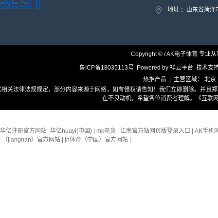
地址 ：山东省菏
Copyright © / AK电子体育 专业
鲁ICP备18035113号
Powered by
祥云平台
技术支
热推产品
| 主营区域：
北京
家相关法律法规规定，部分内容来源于网络，如有侵权请告知！我们立即删除。并且郑
在不良动机，希望各位消费者理解。
《互联网
华亿注册官方网站_华亿huayi(中国)
|
mk电竞
|
江南官方站网页版登录入口
|
AK手机
·（jiangnan）官方网站
|
jn体育（中国）官方网站
|