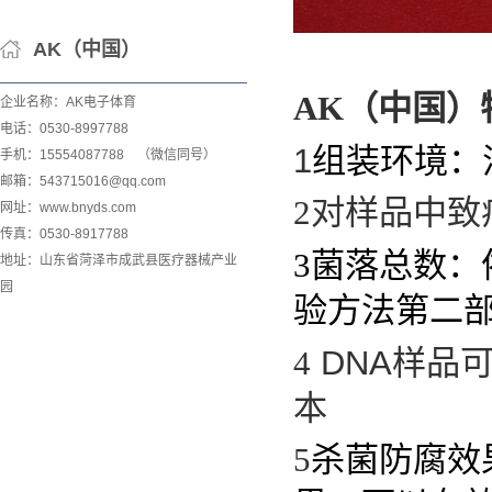
AK（中国）
AK（中国）
企业名称：AK电子体育
电话：0530-8997788
1
组装环境：
手机：15554087788 （微信同号）
邮箱：543715016@qq.com
2
对样品中致
网址：www.bnyds.com
传真：0530-8917788
3
菌落总数：
地址：山东省菏泽市成武县医疗器械产业
园
验方法第二
4
DNA
样品
本
5
杀菌防腐效