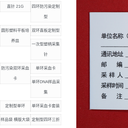
直针 21G
四环防污染定制
型
圆形塑料平板培
双环直板定制型
养皿
一次型塑柄采集
针
防污染双环采血
单环采血卡
卡
单环DNA样品采
集
定制型单环
单环采血卡套装
样品袋 横版大袋
定制型四环三折