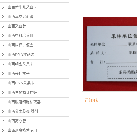
山西新生儿采血卡
山西
山西真空采血管
山西
山西采血针
山西分
山西塑料培养皿
山西尿杯、便盒
山
山西DNA样品袋
山西
山西细胞采集卡
山西
山西采样拭子
山西
山西DNA采集卡
山西
山西生物物证棉签
详细介绍
山西脱落细胞粘取器
宫颈
山西分离胶/促凝剂
山西离心管
山西刑事技术专用