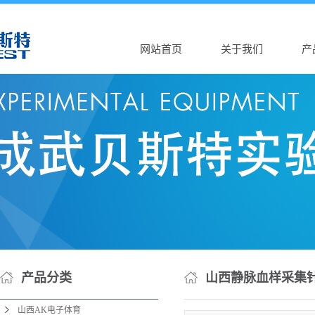
网站首页
关于我们
产
公司介绍
山西A
AK（中国）
山西
营业执照
山西
山
山西
山西
山西D
山西
产品分类
山西静脉血样采集
山西
山西AK电子体育
山西D