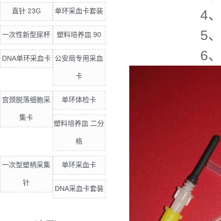
直针 23G
单环采血卡套装
4、保护
5、针尖异
一次性新型尿杯
塑料培养皿 90
6、产品有
DNA单环采血卡
公安局专用采血
卡
宫颈脱落细胞采
单环体检卡
集卡
塑料培养皿 二分
格
一次型塑柄采集
单环采血卡
针
DNA采血卡套装