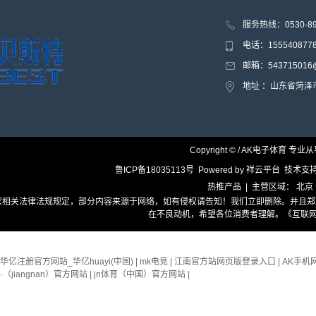
服务热线：0530-8
电话：15554087
邮箱：543715016@
地址 ：山东省菏
Copyright © / AK电子体育 专业
鲁ICP备18035113号
Powered by
祥云平台
技术支
热推产品
| 主营区域：
北京
家相关法律法规规定，部分内容来源于网络，如有侵权请告知！我们立即删除。并且郑
在不良动机，希望各位消费者理解。
《互联网
华亿注册官方网站_华亿huayi(中国)
|
mk电竞
|
江南官方站网页版登录入口
|
AK手机
·（jiangnan）官方网站
|
jn体育（中国）官方网站
|