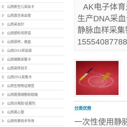
AK电子体
山西新生儿采血卡
山西
山西真空采血管
生产DNA采
山西
山西采血针
静脉血样采集
山西分
山西塑料培养皿
1555408778
山西尿杯、便盒
山
山西DNA样品袋
山西
山西细胞采集卡
山西
山西采样拭子
山西
山西DNA采集卡
山西
山西生物物证棉签
山西脱落细胞粘取器
宫颈
山西分离胶/促凝剂
分类优势
山西离心管
一次性使用静
山西刑事技术专用