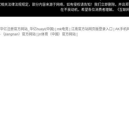
家相关法律法规规定，部分内容来源于网络，如有侵权请告知！我们立即删除。并且郑
在不良动机，希望各位消费者理解。
《互联网
华亿注册官方网站_华亿huayi(中国)
|
mk电竞
|
江南官方站网页版登录入口
|
AK手机
·（jiangnan）官方网站
|
jn体育（中国）官方网站
|