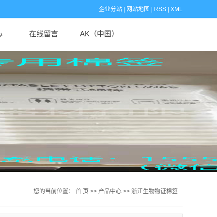
企业分站
|
网站地图
|
RSS
|
XML
心
在线留言
AK（中国）
闻
闻
识
您的当前位置：
首 页
>>
产品中心
>>
浙江生物物证棉签