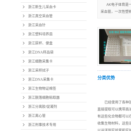
AK电子体育是
浙江新生儿采血卡
采血管，一次性塑柄采
浙江真空采血管
浙江采血针
浙江塑料培养皿
浙江尿杯、便盒
浙江DNA样品袋
浙江细胞采集卡
浙江采样拭子
分类优势
浙江DNA采集卡
浙江生物物证棉签
浙江脱落细胞粘取器
已经使用了各种
浙江分离胶/促凝剂
直接提取可以携带高
浙江离心管
有这些化合物都可以
收集生物材料，这些
浙江刑事技术专用
以运送到实验室和实