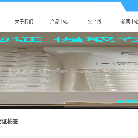
关于我们
产品中心
生产线
新闻中
公司介绍
浙江AK电子体育
生产线
公司新
AK（中国）
浙江新生儿采血
行业新
营业执照
浙江真空采血管
卡
技术知
浙江采血针
浙江塑料培养皿
浙江尿杯、便盒
浙江DNA样品袋
浙江细胞采集卡
物证棉签
浙江采样拭子
浙江DNA采集卡