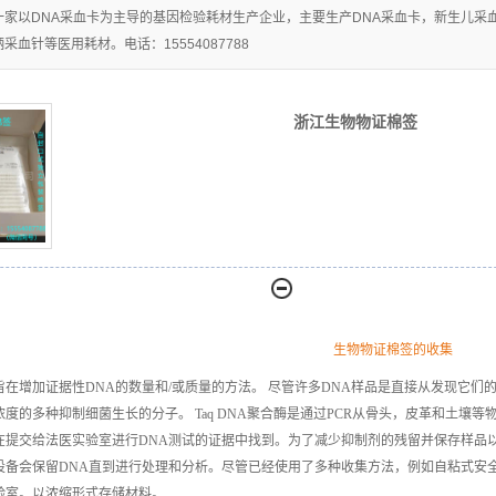
一家以DNA采血卡为主导的基因检验耗材生产企业，主要生产DNA采血卡，新生儿
浙江生物物证棉
血针等医用耗材。电话：15554087788
浙江脱落细胞粘
签
浙江生物物证棉签
浙江分离胶/促凝
取器
浙江离心管
剂
浙江刑事技术专
浙江精液采集卡
用
浙江尿液采集卡
浙江一次性使用
生物物证棉签的收集
宫颈细胞采集器
旨在增加证据性DNA的数量和
/
或质量的方法。 尽管许多
DNA
样品是直接从发现它们
浓度的多种抑制细菌生长的分子。
Taq DNA
聚合酶是通过
PCR
从骨头，皮革和土壤等
在提交给法医实验室进行
DNA
测试的证据中找到。为了减少抑制剂的残留并保存样品
设备会保留
DNA
直到进行处理和分析。尽管已经使用了多种收集方法，例如自粘式安
验室。以浓缩形式存储材料。