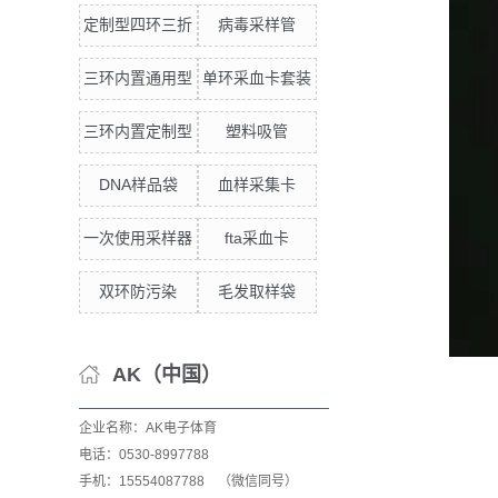
定制型四环三折
病毒采样管
三环内置通用型
单环采血卡套装
三环内置定制型
塑料吸管
DNA样品袋
血样采集卡
一次使用采样器
fta采血卡
双环防污染
毛发取样袋
AK（中国）
企业名称：AK电子体育
电话：0530-8997788
手机：15554087788 （微信同号）