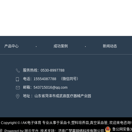
产品中心
成功案例
新闻动态
服务热线：0530-8997788
电话：15554087788 （微信同号）
邮箱：543715016@qq.com
地址 ：山东省菏泽市成武县医疗器械产业园
Copyright © / AK电子体育 专业从事于
采血卡
,
塑料培养皿
,
真空采血管
, 欢迎来电咨询!
鲁公网安备37
3号
Powered by
祥云平台
技术支持：
济南广梦赢网络科技有限公司