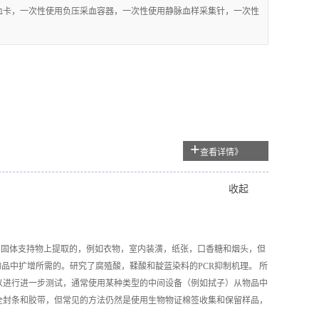
采血卡，一次性使用负压采血容器，一次性使用静脉血样采集针，一次性
+
查看详情》
收起
的固体支持物上提取的，例如衣物，室内装潢，纸张，口香糖和烟头，但
物品中扩增所需的。研究了腐殖酸，鞣酸和靛蓝染料的
PCR
抑制机理。 所
以进行进一步测试，通常使用某种类型的中间设备（例如拭子）从物品中
全封条和胶带，但常见的方法仍然是使用
生物物证
棉签收集和保留样品，