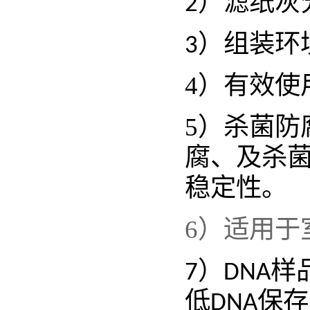
）滤纸灰
2
）组装环
3
4
）有效使
5
）杀菌防
腐、及杀
稳定性。
6
）
适用于
）
样
7
DNA
低
保存
DNA