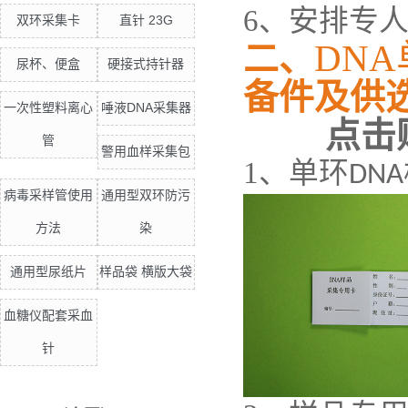
6
、安排专
双环采集卡
直针 23G
DN
二、
尿杯、便盒
硬接式持针器
备件及供
一次性塑料离心
唾液DNA采集器
点击
管
警用血样采集包
1
、单环
DNA
病毒采样管使用
通用型双环防污
方法
染
通用型尿纸片
样品袋 横版大袋
血糖仪配套采血
针