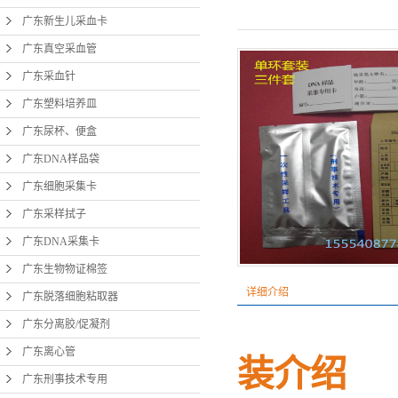
广东新生儿采血卡
广东
广东真空采血管
广东
广东采血针
广东分
广东塑料培养皿
广东尿杯、便盒
广
广东DNA样品袋
广东
广东细胞采集卡
广东
广东采样拭子
广东
广东DNA采集卡
广东
广东生物物证棉签
详细介绍
广东脱落细胞粘取器
宫颈
广东分离胶/促凝剂
广东离心管
装介绍
广东刑事技术专用