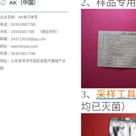
2
、样品专
AK（中国）
企业名称：AK电子体育
电话：0530-8997788
手机：15554087788 （微信同号）
邮箱：543715016@qq.com
网址：www.bnyds.com
传真：0530-8917788
地址：山东省菏泽市成武县医疗器械产业
园
3
、
采样工
均已灭菌）