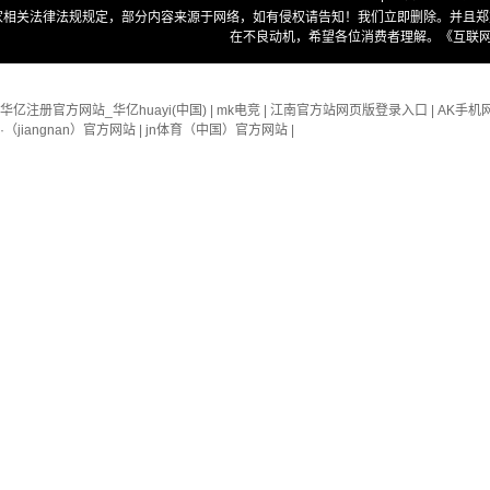
家相关法律法规规定，部分内容来源于网络，如有侵权请告知！我们立即删除。并且郑
在不良动机，希望各位消费者理解。
《互联网
华亿注册官方网站_华亿huayi(中国)
|
mk电竞
|
江南官方站网页版登录入口
|
AK手机
·（jiangnan）官方网站
|
jn体育（中国）官方网站
|