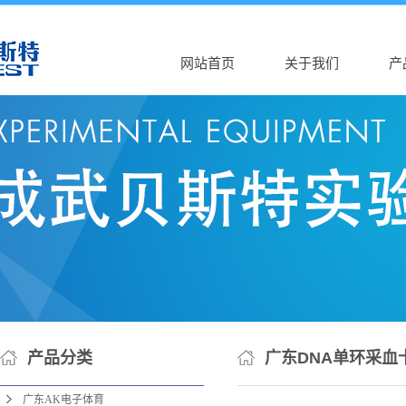
网站首页
关于我们
产
公司介绍
广东A
AK（中国）
广东
营业执照
广东
广
广东
广东
广东D
广东
产品分类
广东DNA单环采血
广东
广东AK电子体育
广东D