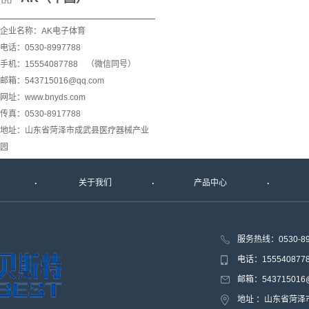
企业名称：AK电子体育
电话：0530-8997788
手机：15554087788 （微信同号）
邮箱：543715016@qq.com
网址：www.bnyds.com
传真：0530-8917788
地址：山东省菏泽市成武县医疗器械产业
园
关于我们
产品中心
服务热线：0530-8
电话：15554087
邮箱：543715016@
地址 ：山东省菏