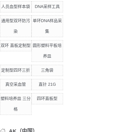
人员血型样本袋
DNA采样工具
通用型双环防污
单环DNA样品采
染
集
双环 直板定制型
圆形塑料平板培
养皿
定制型四环三折
三角袋
真空采血管
直针 21G
塑料培养皿 三分
四环直板型
格
AK（中国）