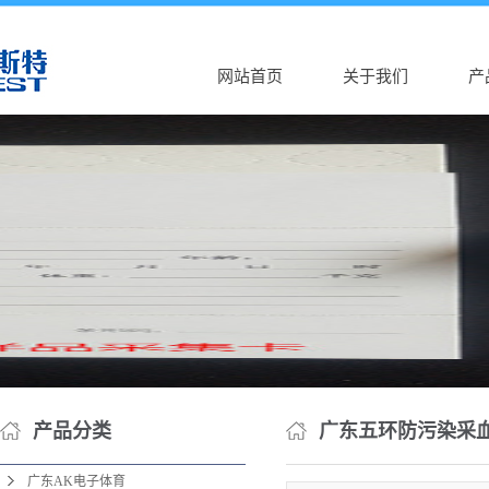
网站首页
关于我们
产
公司介绍
广东A
AK（中国）
广东
营业执照
广东
广
广东
广东
广东D
广东
产品分类
广东五环防污染采
广东
广东AK电子体育
广东D