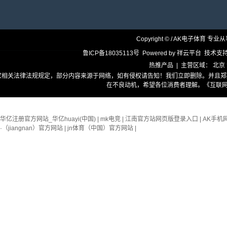
Copyright © / AK电子体育 专业
鲁ICP备18035113号
Powered by
祥云平台
技术支
热推产品
| 主营区域：
北京
家相关法律法规规定，部分内容来源于网络，如有侵权请告知！我们立即删除。并且郑
在不良动机，希望各位消费者理解。
《互联网
华亿注册官方网站_华亿huayi(中国)
|
mk电竞
|
江南官方站网页版登录入口
|
AK手机
·（jiangnan）官方网站
|
jn体育（中国）官方网站
|