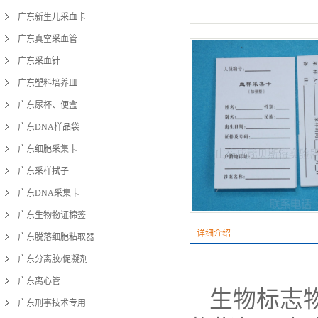
广东新生儿采血卡
广东
广东真空采血管
广东
广东采血针
广东分
广东塑料培养皿
广东尿杯、便盒
广
广东DNA样品袋
广东
广东细胞采集卡
广东
广东采样拭子
广东
广东DNA采集卡
广东
广东生物物证棉签
详细介绍
广东脱落细胞粘取器
宫颈
广东分离胶/促凝剂
广东离心管
生物标志
广东刑事技术专用