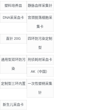
塑料培养皿
静脉血样采集针
DNA采采血卡
宫颈脱落细胞采
集卡
直针 20G
四环防污染定制
型
通用型双环防污
刑侦耗材采血卡
染
AK（中国）
定制型三环内置
一次性塑柄采集
针
新生儿采血卡