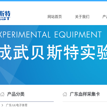
网站首页
关于我们
产
公司介绍
广东A
AK（中国）
广东
营业执照
广东
广
广东
广东
广东D
广东
产品分类
广东血样采集卡
广东
广东AK电子体育
广东D