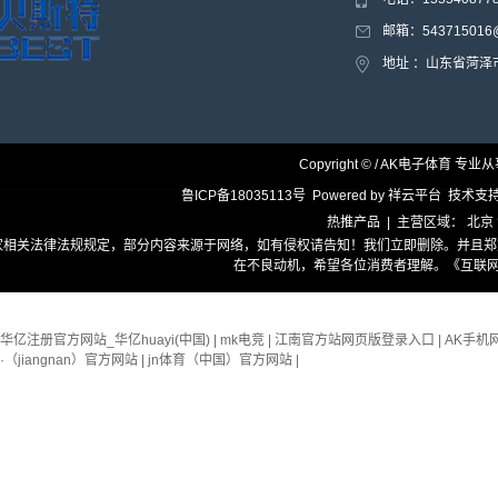
邮箱：543715016@
地址 ：山东省菏
Copyright © / AK电子体育 专业
鲁ICP备18035113号
Powered by
祥云平台
技术支
热推产品
| 主营区域：
北京
家相关法律法规规定，部分内容来源于网络，如有侵权请告知！我们立即删除。并且郑
在不良动机，希望各位消费者理解。
《互联网
华亿注册官方网站_华亿huayi(中国)
|
mk电竞
|
江南官方站网页版登录入口
|
AK手机
·（jiangnan）官方网站
|
jn体育（中国）官方网站
|