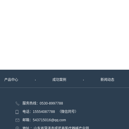
产品中心
成功案例
新闻动态
服务热线：0530-8997788
电话：15554087788 （微信同号）
邮箱：543715016@qq.com
地址 ：山东省菏泽市成武县医疗器械产业园