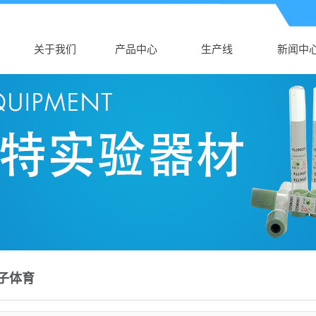
关于我们
产品中心
生产线
新闻中
公司介绍
辽宁AK电子体育
生产线
公司新
AK（中国）
辽宁新生儿采血
行业新
营业执照
辽宁真空采血管
卡
技术知
辽宁采血针
辽宁塑料培养皿
辽宁尿杯、便盒
辽宁DNA样品袋
辽宁细胞采集卡
子体育
辽宁采样拭子
辽宁DNA采集卡