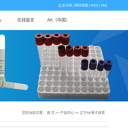
企业分站
|
网站地图
|
RSS
|
XML
心
在线留言
AK（中国）
闻
闻
识
您的当前位置：
首 页
>>
产品中心
>>
辽宁AK电子体育