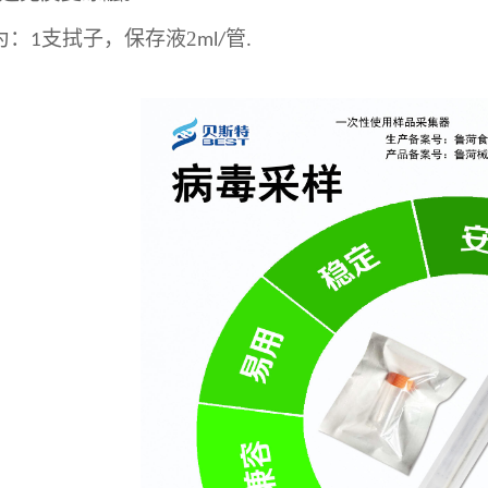
为：
支拭子，保存液
2
管
1
ml/
.