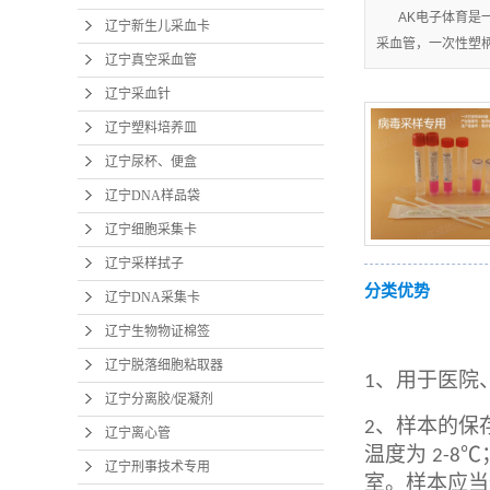
AK电子体育是
辽宁新生儿采血卡
采血管，一次性塑柄采
辽宁真空采血管
辽宁采血针
辽宁塑料培养皿
辽宁尿杯、便盒
辽宁DNA样品袋
辽宁细胞采集卡
辽宁采样拭子
分类优势
辽宁DNA采集卡
辽宁生物物证棉签
辽宁脱落细胞粘取器
、用于医院
1
辽宁分离胶/促凝剂
、样本的保
2
辽宁离心管
温度为
2-8℃
辽宁刑事技术专用
室。样本应当