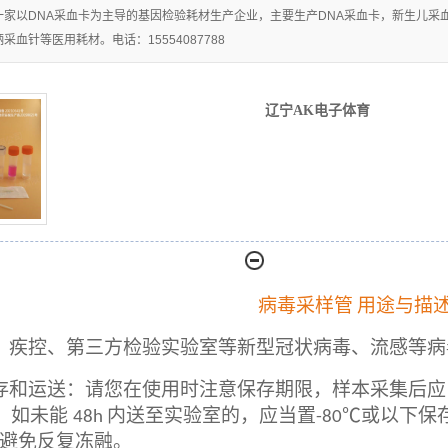
一家以DNA采血卡为主导的基因检验耗材生产企业，主要生产DNA采血卡，新生儿
辽宁生物物证棉
血针等医用耗材。电话：15554087788
辽宁脱落细胞粘
签
辽宁AK电子体育
辽宁分离胶/促凝
取器
辽宁离心管
剂
辽宁刑事技术专
辽宁精液采集卡
用
辽宁尿液采集卡
辽宁一次性使用
病毒采样管
用途与描
宫颈细胞采集器
、疾控、第三方检验实验室等新型冠状病毒、流感等病
存和运送：请您在使用时注意保存期限，样本采集后
；如未能
内送至实验室的，应当置
或以下保
48h
-80℃
避免反复冻融。