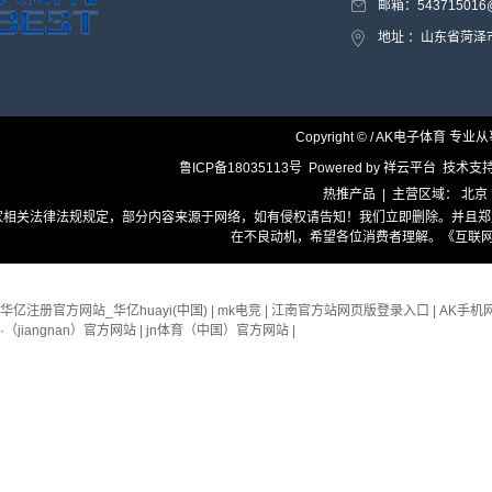
邮箱：543715016@
地址 ：山东省菏
Copyright © / AK电子体育 专业
鲁ICP备18035113号
Powered by
祥云平台
技术支
热推产品
| 主营区域：
北京
家相关法律法规规定，部分内容来源于网络，如有侵权请告知！我们立即删除。并且郑
在不良动机，希望各位消费者理解。
《互联网
华亿注册官方网站_华亿huayi(中国)
|
mk电竞
|
江南官方站网页版登录入口
|
AK手机
·（jiangnan）官方网站
|
jn体育（中国）官方网站
|