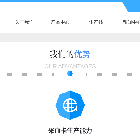
关于我们
产品中心
生产线
新闻中
公司介绍
阿拉尔AK电子体
生产线
公司新
AK（中国）
阿拉尔新生儿采
育
行业新
我们的
优势
营业执照
阿拉尔真空采血
血卡
技术知
OUR ADVANTAGES
阿拉尔采血针
管
阿拉尔塑料培养
阿拉尔尿杯、便
皿
阿拉尔DNA样品
盒
阿拉尔细胞采集
袋
阿拉尔采样拭子
卡
采血卡生产能力
阿拉尔DNA采集