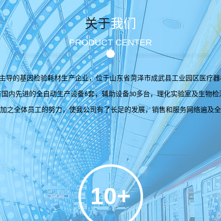
关于
我们
PRODUCT CENTER
主导的基因检验耗材生产企业，位于山东省菏泽市成武县工业园区医疗器
有国内先进的全自动生产设备
套，辅助设备
多台，理化实验室及生物检
6
30
加之全体员工的努力，使我公司有了长足的发展，销售和服务网络遍及全
10+