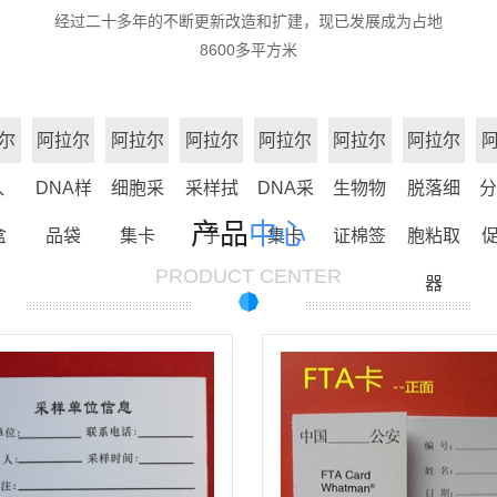
经过二十多年的不断更新改造和扩建，现已发展成为占地
阿拉尔生物物证
卡
8600多平方米
阿拉尔脱落细胞
棉签
阿拉尔分离胶/促
粘取器
尔
阿拉尔
阿拉尔
阿拉尔
阿拉尔
阿拉尔
阿拉尔
阿拉尔离心管
凝剂
、
DNA样
细胞采
采样拭
DNA采
生物物
脱落细
分
阿拉尔刑事技术
产品
中心
盒
品袋
集卡
子
集卡
证棉签
胞粘取
阿拉尔精液采集
专用
PRODUCT CENTER
器
阿拉尔尿液采集
卡
阿拉尔一次性使
卡
用宫颈细胞采集
器