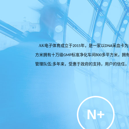
AK电子体育成立于
年，是一家以
采血卡为
2015
DNA
方米拥有十万级
标准净化车间
多平方米，拥
GMP
800
管理队伍
多年来，受惠于政府的支持，用户的信任，
;
N+