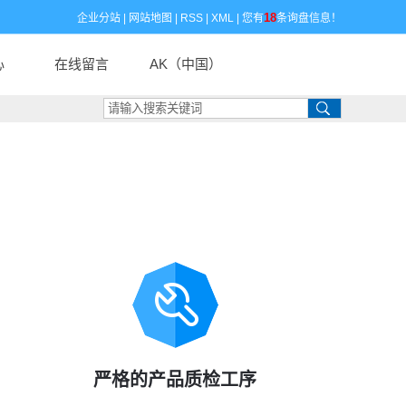
18
企业分站
|
网站地图
|
RSS
|
XML
|
您有
条询盘信息！
心
在线留言
AK（中国）
闻
闻
识
严格的产品质检工序