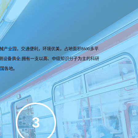
械产业园，交通便利，环境优美，占地面积
多平
8600
测设备俱全
拥有一支以高、中级知识分子为主的科研
;
国各地。
3