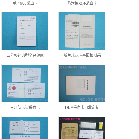
单环903采血卡
防污染双环采血卡
五分格经典型全民健康
新生儿双环基因检测采
三环防污染采血卡
DNA采血卡河北定制