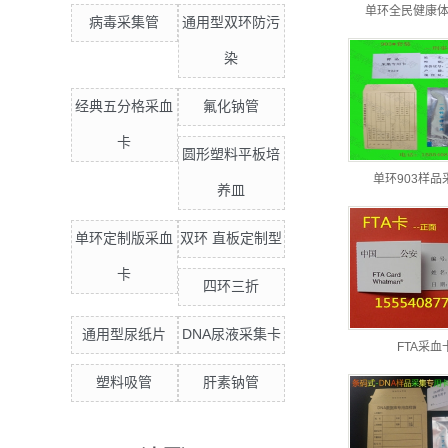
单环全民健康
病毒采集管
通用型双环防污
染
经典五分格采血
氟化钠管
卡
圆形塑料平板培
单环903样品
养皿
单环定制版采血
双环 直板定制型
卡
四环三折
通用型尿纸片
DNA尿液采集卡
FTA采血
塑料吸管
肝素钠管