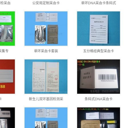
体检采血
公安局定制采血卡
单环DNA采血卡条码式
采集专
单环采血卡套装
五分格经典型采血卡
卡
新生儿双环基因检测采
条码式DNA采血卡