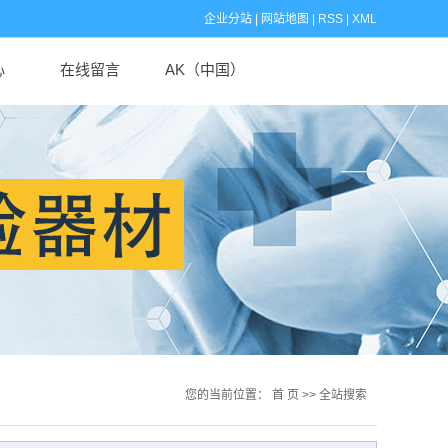
企业分站
|
网站地图
|
RSS
|
XML
心
在线留言
AK（中国）
闻
闻
识
您的当前位置：
首 页
>> 全站搜索