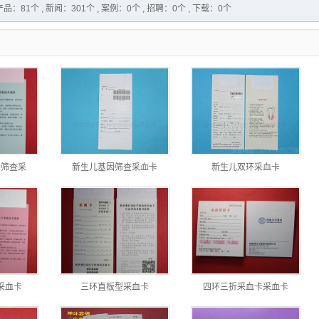
：81个 , 新闻：301个 , 案例：0个 , 招聘：0个 , 下载：0个
生物物证棉签
脱落细胞粘取器
分离胶/促凝剂
离心管
刑事技术专用
精液采集卡
因筛查采
新生儿基因筛查采血卡
新生儿双环采血卡
尿液采集卡
一次性使用宫颈
细胞采集器
采血卡
三环直板型采血卡
四环三折采血卡采血卡