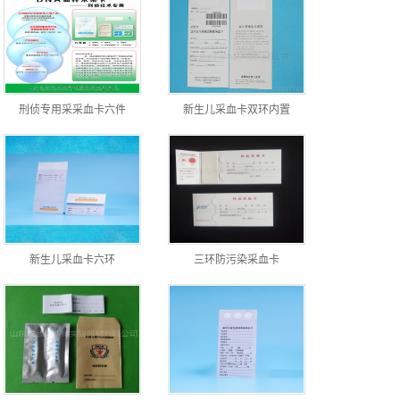
刑侦专用采采血卡六件
新生儿采血卡双环内置
新生儿采血卡六环
三环防污染采血卡