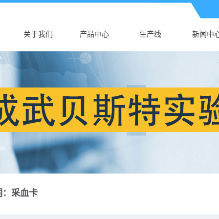
关于我们
产品中心
生产线
新闻中
公司介绍
AK电子体育
生产线
公司新
AK（中国）
新生儿采血卡
行业新
营业执照
真空采血管
技术知
采血针
塑料培养皿
尿杯、便盒
DNA样品袋
细胞采集卡
词：采血卡
采样拭子
DNA采集卡