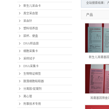
全站搜索结果： 产品
新生儿采血卡
真空采血管
产品
采血针
塑料培养皿
尿杯、便盒
DNA样品袋
细胞采集卡
新生儿耳聋基
采样拭子
DNA采集卡
生物物证棉签
脱落细胞粘取器
分离胶/促凝剂
离心管
耳聋基因筛查
刑事技术专用