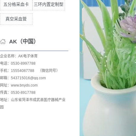
五分格采血卡
三环内置定制型
真空采血管
AK（中国）
企业名称：AK电子体育
电话：0530-8997788
手机：15554087788 （微信同号）
邮箱：543715016@qq.com
网址：www.bnyds.com
传真：0530-8917788
地址：山东省菏泽市成武县医疗器械产业
园