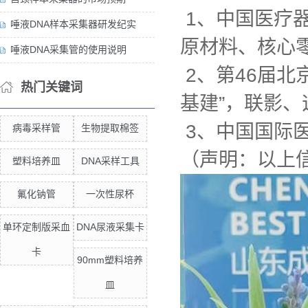
1、中国医疗
唾液DNA样本采集器研发纪实
原材料、核心
唾液DNA采集管的使用说明
2、第46届北
热门关键词
基建”，联影、
3、中国国际医
病毒采样管
生物提取棉签
（声明：以上
塑料培养皿
DNA采样工具
氟化钠管
一次性尿杯
单环定制版采血
DNA尿液采集卡
卡
90mm塑料培养
皿