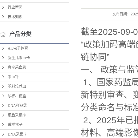
行业新闻
生物
发布日期：
202
技术知识
脱落
截至2025-0
产品分类
分离
“政策加码高
AK电子体育
链协同”
刑事
新生儿采血卡
一、 政策与监
真空采血管
精
采血针
1、国家药监
尿
塑料培养皿
新特别审查、变
一次
尿杯、便盒
细
分类命名与标
DNA样品袋
细胞采集卡
2、2025年
采样拭子
材料、高端影像
DNA采集卡