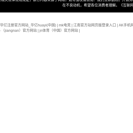
家相关法律法规规定，部分内容来源于网络，如有侵权请告知！我们立即删除。并且郑
在不良动机，希望各位消费者理解。
《互联网
华亿注册官方网站_华亿huayi(中国)
|
mk电竞
|
江南官方站网页版登录入口
|
AK手机
·（jiangnan）官方网站
|
jn体育（中国）官方网站
|