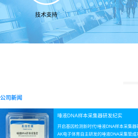
技术支持
公司新闻
唾液DNA样本采集器研发纪实
开启基因检测新时代!唾液DNA样本采集
AK电子体育自主研发的唾液DNA采集管