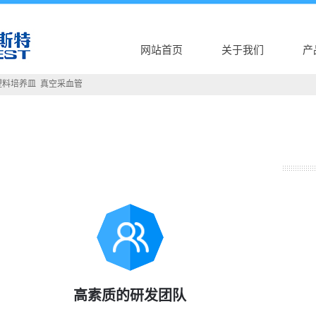
网站首页
关于我们
产
公司介绍
百色A
塑料培养皿
真空采血管
AK（中国）
百色
营业执照
百色
百
百色
百色
百色D
百色
百色
高素质的研发团队
百色D