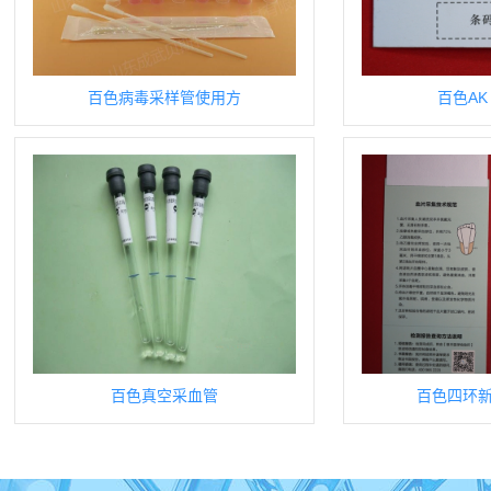
百色病毒采样管使用方
百色A
百色真空采血管
百色四环