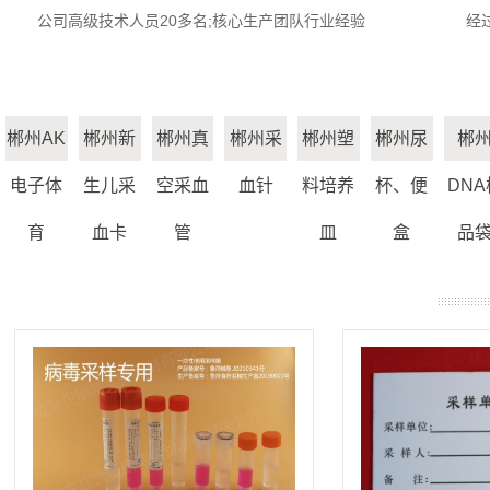
公司高级技术人员20多名;核心生产团队行业经验
经
郴州
郴州
郴州分
郴州AK
郴州新
郴州真
郴州采
郴州塑
郴州尿
郴
郴
电子体
生儿采
空采血
血针
料培养
杯、便
DNA
郴州
育
血卡
管
皿
盒
品
郴州
郴州
郴州
宫颈