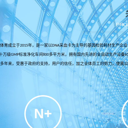
PRO
体育成立于
年，是一家以
采血卡为主导的基因检验耗材生产企业
2015
DNA
十万级
标准净化车间
多平方米，拥有国内先进的全自动生产设备
GMP
800
6
多年来，受惠于政府的支持，用户的信任，加之全体员工的努力，使我公
N+