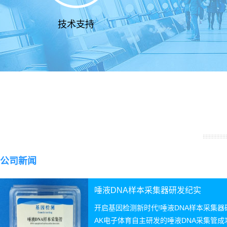
技术支持
公司新闻
唾液DNA样本采集器研发纪实
开启基因检测新时代!唾液DNA样本采集
AK电子体育自主研发的唾液DNA采集管