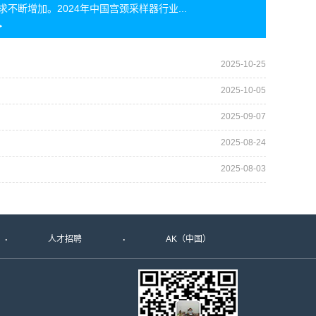
求不断增加。2024年中国宫颈采样器行业...
2025-10-25
2025-10-05
2025-09-07
2025-08-24
2025-08-03
人才招聘
AK（中国）