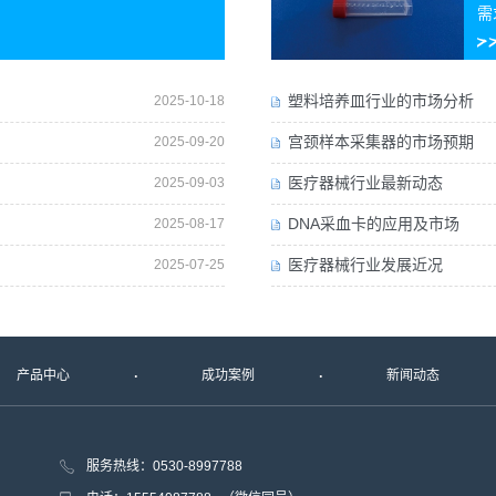
需
塑料培养皿行业的市场分析
2025-10-18
宫颈样本采集器的市场预期
2025-09-20
医疗器械行业最新动态
2025-09-03
DNA采血卡的应用及市场
2025-08-17
医疗器械行业发展近况
2025-07-25
产品中心
成功案例
新闻动态
服务热线：0530-8997788