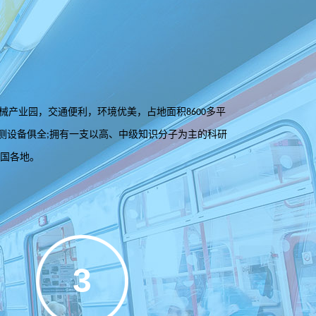
械产业园，交通便利，环境优美，占地面积
多平
8600
测设备俱全
拥有一支以高、中级知识分子为主的科研
;
国各地。
3