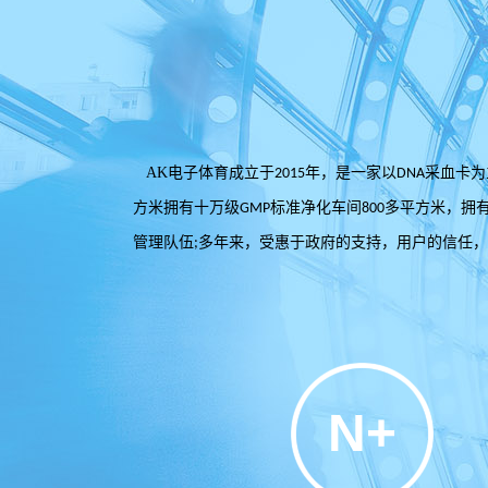
AK电子体育成立于
年，是一家以
采血卡为
2015
DNA
方米拥有十万级
标准净化车间
多平方米，拥
GMP
800
管理队伍
多年来，受惠于政府的支持，用户的信任，
;
N+