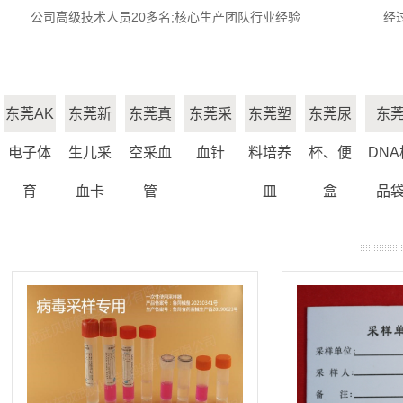
公司高级技术人员20多名;核心生产团队行业经验
经
东莞
东莞
东莞分
东莞AK
东莞新
东莞真
东莞采
东莞塑
东莞尿
东
东
电子体
生儿采
空采血
血针
料培养
杯、便
DNA
东莞
育
血卡
管
皿
盒
品
东莞
东莞
东莞
宫颈