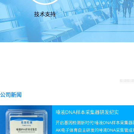
技术支持
公司新闻
唾液DNA样本采集器研发纪实
开启基因检测新时代!唾液DNA样本采集
AK电子体育自主研发的唾液DNA采集管