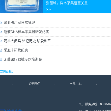
测领域，样本采集是至关重...
采血卡厂家日常管理
唾液DNA样本采集器研发纪实
观礼大阅兵 铭记历史 珍爱和平
采血卡研发纪实
无菌医疗器械专题培训会
友情链接：
关于我们
产品中心
服务热线：0530-8