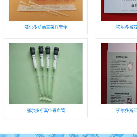
鄂尔多斯病毒采样管使
鄂尔多斯
鄂尔多斯真空采血管
鄂尔多斯