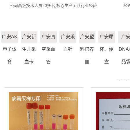
公司高级技术人员20多名;核心生产团队行业经验
经
广安
广安
广安分
广安AK
广安新
广安真
广安采
广安塑
广安尿
广
广
电子体
生儿采
空采血
血针
料培养
杯、便
DNA
广安
育
血卡
管
皿
盒
品
广安
广安
广安
宫颈