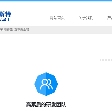
网站首页
关于我们
产
公司介绍
广安A
塑料培养皿
真空采血管
AK（中国）
广安
营业执照
广安
广
广安
广安
广安D
广安
广安
高素质的研发团队
广安D