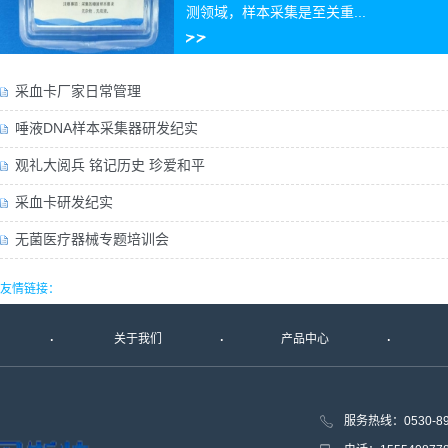
测领域，样本采集是至关重...
采血卡厂家日常管理
唾液DNA样本采集器研发纪实
观礼大阅兵 铭记历史 珍爱和平
采血卡研发纪实
无菌医疗器械专题培训会
友情链接：
关于我们
产品中心
服务热线：0530-8