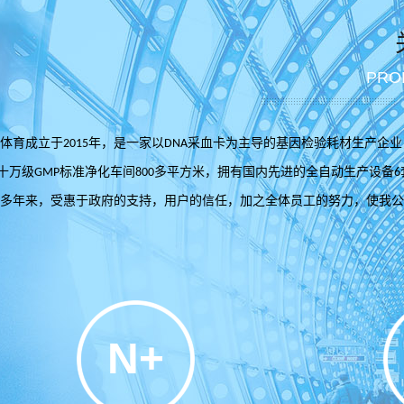
PRO
体育成立于
年，是一家以
采血卡为主导的基因检验耗材生产企业
2015
DNA
十万级
标准净化车间
多平方米，拥有国内先进的全自动生产设备
GMP
800
6
多年来，受惠于政府的支持，用户的信任，加之全体员工的努力，使我公
N+