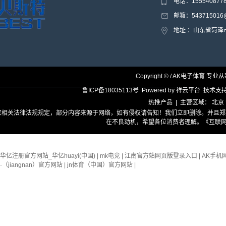
电话：15554087
邮箱：543715016@
地址 ：山东省菏
Copyright © / AK电子体育 专业
鲁ICP备18035113号
Powered by
祥云平台
技术支
热推产品
| 主营区域：
北京
家相关法律法规规定，部分内容来源于网络，如有侵权请告知！我们立即删除。并且郑
在不良动机，希望各位消费者理解。
《互联网
华亿注册官方网站_华亿huayi(中国)
|
mk电竞
|
江南官方站网页版登录入口
|
AK手机
·（jiangnan）官方网站
|
jn体育（中国）官方网站
|