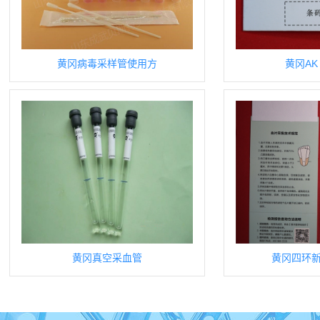
黄冈病毒采样管使用方
黄冈A
黄冈真空采血管
黄冈四环