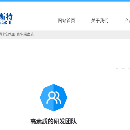
网站首页
关于我们
产
公司介绍
黄冈A
塑料培养皿
真空采血管
AK（中国）
黄冈
营业执照
黄冈
黄
黄冈
黄冈
黄冈D
黄冈
黄冈
高素质的研发团队
黄冈D