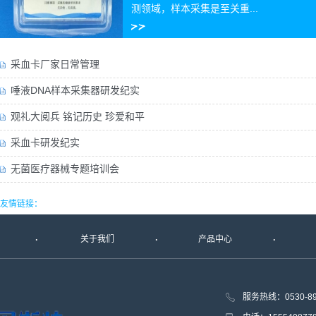
测领域，样本采集是至关重...
采血卡厂家日常管理
唾液DNA样本采集器研发纪实
观礼大阅兵 铭记历史 珍爱和平
采血卡研发纪实
无菌医疗器械专题培训会
友情链接：
关于我们
产品中心
服务热线：0530-8