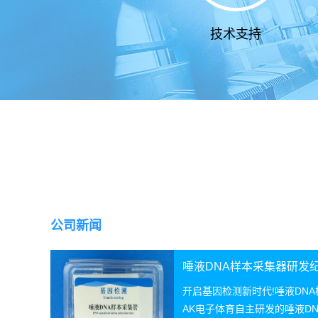
技术支持
公司新闻
唾液DNA样本采集器研发
开启基因检测新时代!唾液DN
AK电子体育自主研发的唾液D