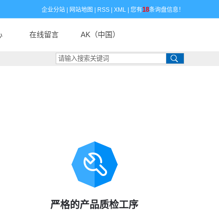
18
企业分站
|
网站地图
|
RSS
|
XML
|
您有
条询盘信息！
心
在线留言
AK（中国）
闻
闻
识
严格的产品质检工序