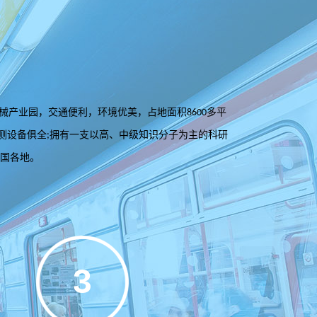
械产业园，交通便利，环境优美，占地面积
多平
8600
测设备俱全
拥有一支以高、中级知识分子为主的科研
;
国各地。
3