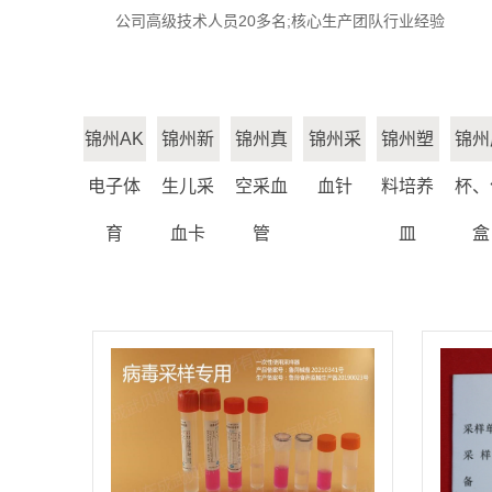
公司高级技术人员20多名;核心生产团队行业经验
锦州AK
锦州新
锦州真
锦州采
锦州塑
锦州
电子体
生儿采
空采血
血针
料培养
杯、
育
血卡
管
皿
盒