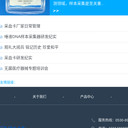
测领域，样本采集是至关重...
采血卡厂家日常管理
唾液DNA样本采集器研发纪实
观礼大阅兵 铭记历史 珍爱和平
采血卡研发纪实
无菌医疗器械专题培训会
友情链接：
关于我们
产品中心
服务热线：0530-8