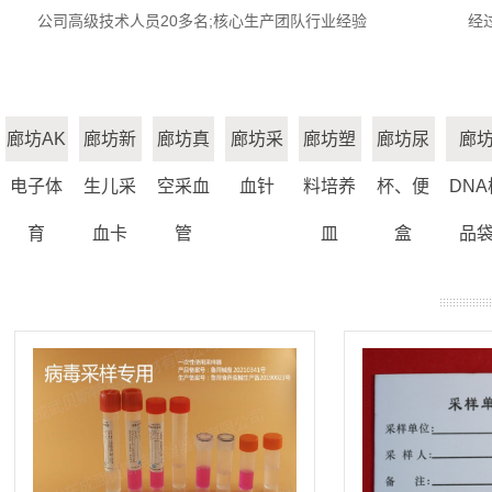
公司高级技术人员20多名;核心生产团队行业经验
经
廊坊
廊坊
廊坊分
廊坊AK
廊坊新
廊坊真
廊坊采
廊坊塑
廊坊尿
廊
廊
电子体
生儿采
空采血
血针
料培养
杯、便
DNA
廊坊
育
血卡
管
皿
盒
品
廊坊
廊坊
廊坊
宫颈