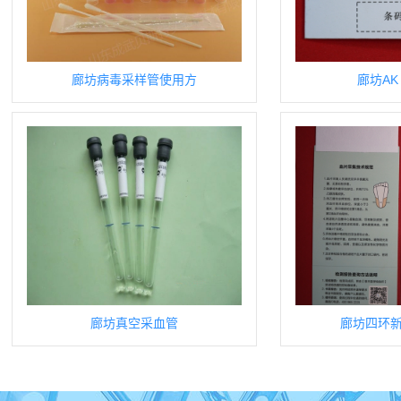
廊坊病毒采样管使用方
廊坊A
廊坊真空采血管
廊坊四环