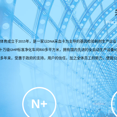
PRO
体育成立于
年，是一家以
采血卡为主导的基因检验耗材生产企业
2015
DNA
十万级
标准净化车间
多平方米，拥有国内先进的全自动生产设备
GMP
800
6
多年来，受惠于政府的支持，用户的信任，加之全体员工的努力，使我公
N+