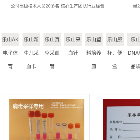
公司高级技术人员20多名;核心生产团队行业经验
经
乐山
乐山
乐山分
乐山AK
乐山新
乐山真
乐山采
乐山塑
乐山尿
乐
乐
电子体
生儿采
空采血
血针
料培养
杯、便
DNA
乐山
育
血卡
管
皿
盒
品
乐山
乐山
乐山
宫颈