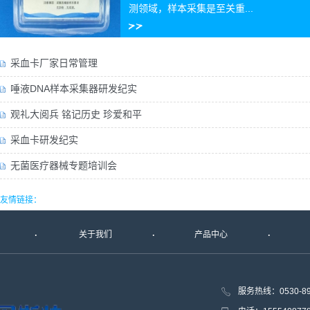
测领域，样本采集是至关重...
采血卡厂家日常管理
唾液DNA样本采集器研发纪实
观礼大阅兵 铭记历史 珍爱和平
采血卡研发纪实
无菌医疗器械专题培训会
友情链接：
关于我们
产品中心
服务热线：0530-8