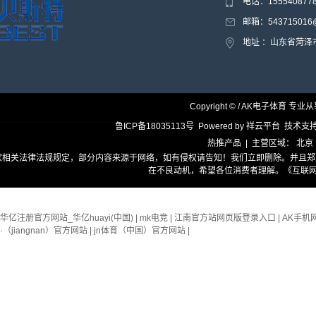
电话：15554087
邮箱：543715016@
地址 ：山东省菏
Copyright © / AK电子体育 专业
鲁ICP备18035113号
Powered by
祥云平台
技术支
热推产品
| 主营区域：
北京
家相关法律法规规定，部分内容来源于网络，如有侵权请告知！我们立即删除。并且郑
在不良动机，希望各位消费者理解。
《互联网
华亿注册官方网站_华亿huayi(中国)
|
mk电竞
|
江南官方站网页版登录入口
|
AK手机
·（jiangnan）官方网站
|
jn体育（中国）官方网站
|