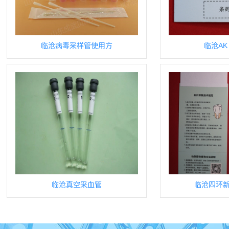
临沧病毒采样管使用方
临沧A
临沧真空采血管
临沧四环