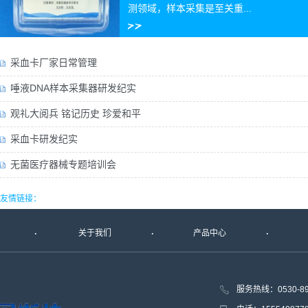
测领域，样本采集是至关重...
采血卡厂家日常管理
唾液DNA样本采集器研发纪实
观礼大阅兵 铭记历史 珍爱和平
采血卡研发纪实
无菌医疗器械专题培训会
友情链接：
关于我们
产品中心
服务热线：0530-8