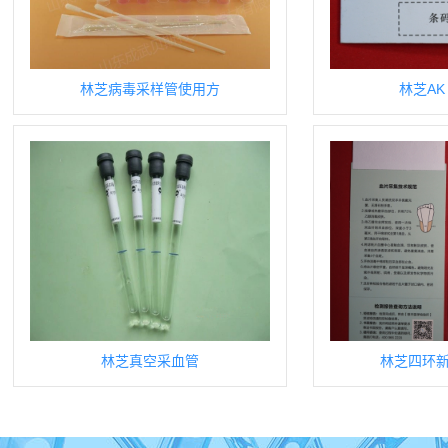
林芝病毒采样管使用方
林芝A
林芝真空采血管
林芝四环