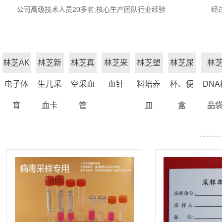
公司高级技术人员20多名;核心生产团队行业经验
经
林芝
林芝
林芝分
林芝AK
林芝新
林芝真
林芝采
林芝塑
林芝尿
林
林
电子体
生儿采
空采血
血针
料培养
杯、便
DNA
林芝
育
血卡
管
皿
盒
品
林芝
林芝
林芝
宫颈