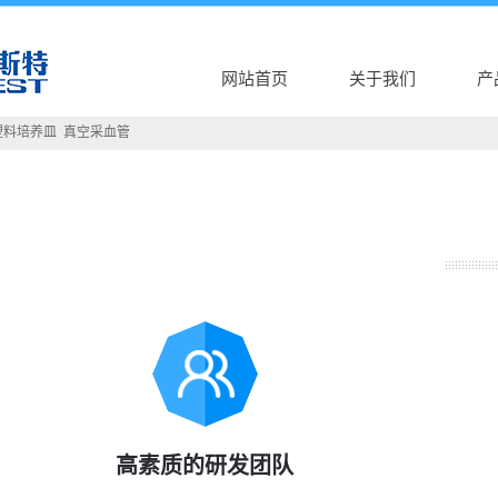
网站首页
关于我们
产
公司介绍
林芝A
塑料培养皿
真空采血管
AK（中国）
林芝
营业执照
林芝
林
林芝
林芝
林芝D
林芝
林芝
高素质的研发团队
林芝D