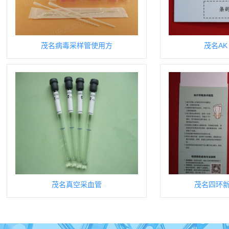
茂名病毒采样管使用方
茂名A
茂名真空采血管
茂名四环