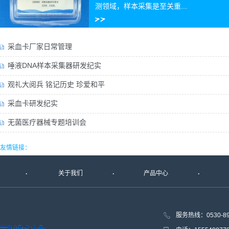
测领域，样本采集是至关重...
采血卡厂家日常管理
唾液DNA样本采集器研发纪实
观礼大阅兵 铭记历史 珍爱和平
采血卡研发纪实
无菌医疗器械专题培训会
友情链接：
关于我们
产品中心
服务热线：0530-8