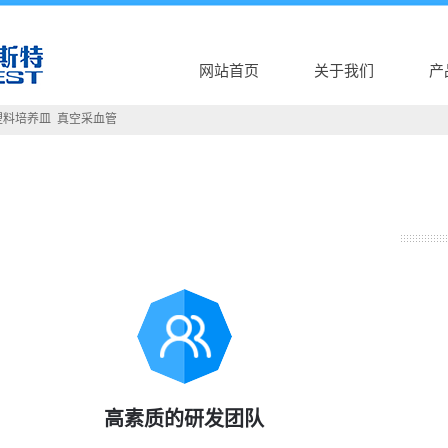
网站首页
关于我们
产
公司介绍
南充A
塑料培养皿
真空采血管
AK（中国）
南充
营业执照
南充
南
南充
南充
南充D
南充
南充
高素质的研发团队
南充D