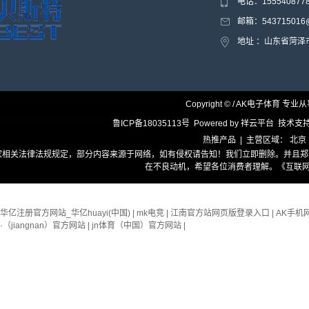
电话：15554087
邮箱：543715016@
地址 ：山东省菏
Copyright © / AK电子体育 专业
鲁ICP备18035113号
Powered by
祥云平台
技术支
热推产品
| 主营区域：
北京
家相关法律法规规定，部分内容来源于网络，如有侵权请告知！我们立即删除。并且郑
在不良动机，希望各位消费者理解。
《互联网
华亿注册官方网站_华亿huayi(中国)
|
mk电竞
|
江南官方站网页版登录入口
|
AK手机
·（jiangnan）官方网站
|
jn体育（中国）官方网站
|