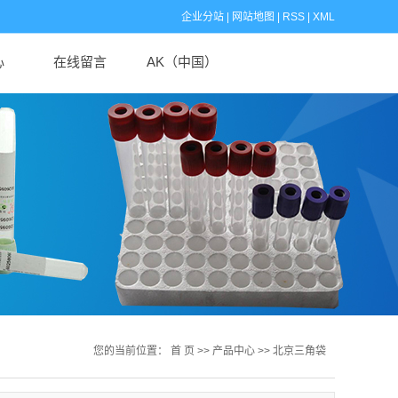
企业分站
|
网站地图
|
RSS
|
XML
心
在线留言
AK（中国）
闻
闻
识
您的当前位置：
首 页
>>
产品中心
>>
北京三角袋