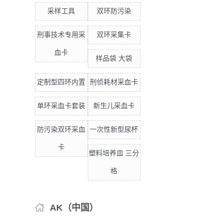
采样工具
双环防污染
刑事技术专用采
双环采集卡
血卡
样品袋 大袋
定制型四环内置
刑侦耗材采血卡
单环采血卡套装
新生儿采血卡
防污染双环采血
一次性新型尿杯
卡
塑料培养皿 三分
格
AK（中国）