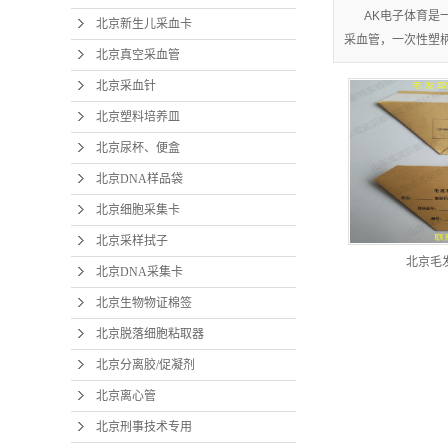
AK电子体育是
北京新生儿采血卡
采血管，一次性塑柄采
北京真空采血管
北京采血针
北京塑料培养皿
北京尿杯、便盒
北京DNA样品袋
北京细胞采集卡
北京采样拭子
北京毛
北京DNA采集卡
北京生物物证棉签
北京脱落细胞粘取器
北京分离胶/促凝剂
北京离心管
北京刑事技术专用