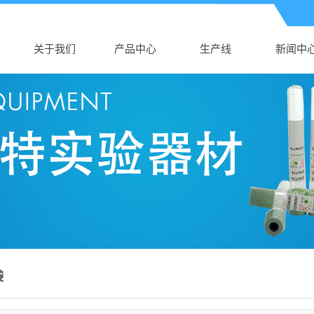
关于我们
产品中心
生产线
新闻中
公司介绍
北京AK电子体育
生产线
公司新
AK（中国）
北京新生儿采血
行业新
营业执照
北京真空采血管
卡
技术知
北京采血针
北京塑料培养皿
北京尿杯、便盒
北京DNA样品袋
北京细胞采集卡
袋
北京采样拭子
北京DNA采集卡