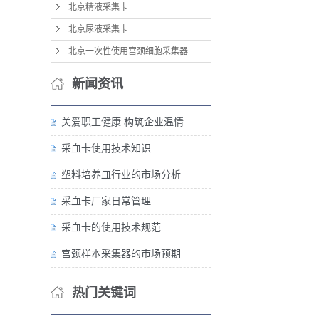
北京精液采集卡
北京尿液采集卡
北京一次性使用宫颈细胞采集器
新闻资讯
关爱职工健康 构筑企业温情
采血卡使用技术知识
塑料培养皿行业的市场分析
采血卡厂家日常管理
采血卡的使用技术规范
宫颈样本采集器的市场预期
热门关键词