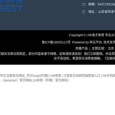
邮箱：543715016@
地址 ：山东省菏
Copyright © / AK电子体育 专业
鲁ICP备18035113号
Powered by
祥云平台
技术支
热推产品
| 主营区域：
北京
家相关法律法规规定，部分内容来源于网络，如有侵权请告知！我们立即删除。并且郑
在不良动机，希望各位消费者理解。
《互联网
华亿注册官方网站_华亿huayi(中国)
|
mk电竞
|
江南官方站网页版登录入口
|
AK手机
·（jiangnan）官方网站
|
jn体育（中国）官方网站
|