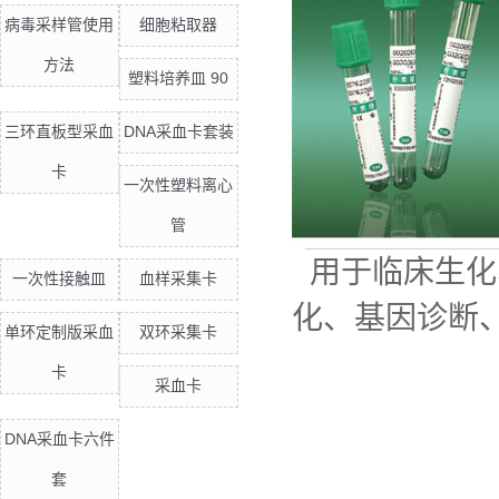
病毒采样管使用
细胞粘取器
方法
塑料培养皿 90
三环直板型采血
DNA采血卡套装
卡
一次性塑料离心
管
用于临床生化
一次性接触皿
血样采集卡
化、基因诊断
单环定制版采血
双环采集卡
卡
采血卡
DNA采血卡六件
套