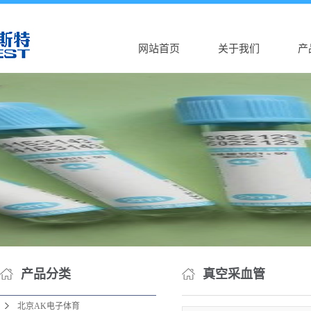
网站首页
关于我们
产
公司介绍
北京A
AK（中国）
北京
营业执照
北京
北
北京
北京
北京D
北京
产品分类
真空采血管
北京
北京AK电子体育
北京D