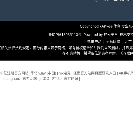
Copyright © / AK电子体育 专业
鲁ICP备18035113号
Powered by
祥云平台
技术支
热推产品
| 主营区域：
北京
家相关法律法规规定，部分内容来源于网络，如有侵权请告知！我们立即删除。并且郑
在不良动机，希望各位消费者理解。
《互联网
华亿注册官方网站_华亿huayi(中国)
|
mk电竞
|
江南官方站网页版登录入口
|
AK手机
·（jiangnan）官方网站
|
jn体育（中国）官方网站
|