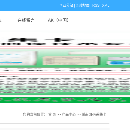
企业分站
|
网站地图
|
RSS
|
XML
心
在线留言
AK（中国）
闻
闻
识
您的当前位置：
首 页
>>
产品中心
>>
湖南DNA采集卡