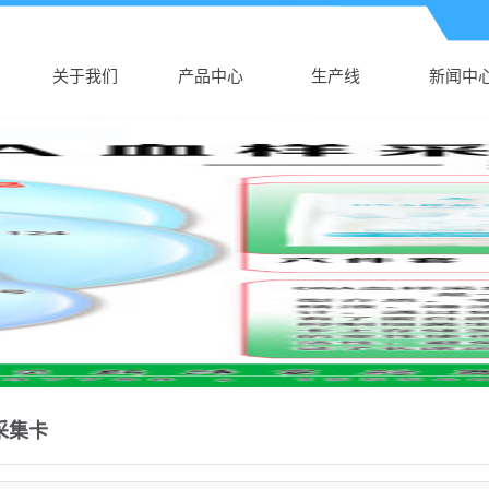
关于我们
产品中心
生产线
新闻中
公司介绍
湖南AK电子体育
生产线
公司新
AK（中国）
湖南新生儿采血
行业新
营业执照
湖南真空采血管
卡
技术知
湖南采血针
湖南塑料培养皿
湖南尿杯、便盒
湖南DNA样品袋
湖南细胞采集卡
采集卡
湖南采样拭子
湖南DNA采集卡