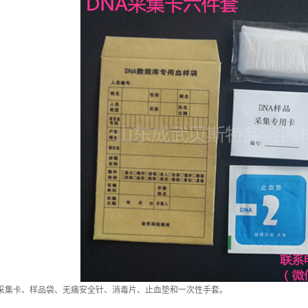
A采集卡、样品袋、无痛安全针、消毒片、止血垫和一次性手套。