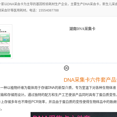
一家以DNA采血卡为主导的基因检验耗材生产企业，主要生产DNA采血卡，新生儿
湖南生物物证棉
血针等医用耗材。电话：15554087788
湖南脱落细胞粘
签
湖南DNA采集卡
湖南分离胶/促凝
取器
湖南离心管
剂
湖南刑事技术专
湖南精液采集卡
用
湖南尿液采集卡
湖南一次性使用
DNA采集卡六件套产品
是一种以植物纤维为载体用于存储
DNA
的新型介质，专为室温下对各种生物体液
宫颈细胞采集器
运输和存储而设计。通过独特的配方和生产工艺使该产品同时具有了蛋白质变性
卡上存储多年也不降低
PCR
效率，并且由于蛋白质的变性使得生物样品中的致病
全。