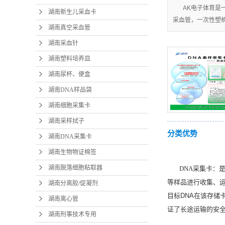
AK电子体育是
湖南新生儿采血卡
采血管，一次性塑柄采
湖南真空采血管
湖南采血针
湖南塑料培养皿
湖南尿杯、便盒
湖南DNA样品袋
湖南细胞采集卡
湖南采样拭子
分类优势
湖南DNA采集卡
湖南生物物证棉签
湖南脱落细胞粘取器
DNA采集卡：
等样品进行收集、
湖南分离胶/促凝剂
目标
DNA
在该存储
湖南离心管
证了长途运输的安
湖南刑事技术专用