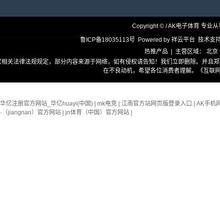
Copyright © / AK电子体育 专业
鲁ICP备18035113号
Powered by
祥云平台
技术支
热推产品
| 主营区域：
北京
家相关法律法规规定，部分内容来源于网络，如有侵权请告知！我们立即删除。并且郑
在不良动机，希望各位消费者理解。
《互联网
华亿注册官方网站_华亿huayi(中国)
|
mk电竞
|
江南官方站网页版登录入口
|
AK手机
·（jiangnan）官方网站
|
jn体育（中国）官方网站
|