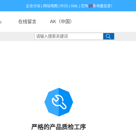
18
企业分站
|
网站地图
|
RSS
|
XML
|
您有
条询盘信息！
心
在线留言
AK（中国）
闻
闻
识
严格的产品质检工序