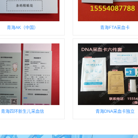
青海AK（中国）
青海FTA采血卡
青海四环新生儿采血信
青海DNA采血卡独立