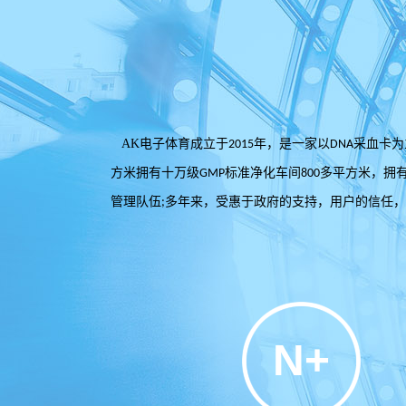
AK电子体育成立于
年，是一家以
采血卡为
2015
DNA
方米拥有十万级
标准净化车间
多平方米，拥
GMP
800
管理队伍
多年来，受惠于政府的支持，用户的信任，
;
N+