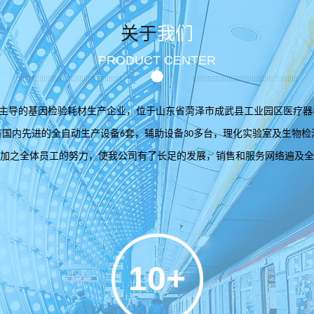
关于
我们
PRODUCT CENTER
主导的基因检验耗材生产企业，位于山东省菏泽市成武县工业园区医疗器
有国内先进的全自动生产设备
套，辅助设备
多台，理化实验室及生物检
6
30
加之全体员工的努力，使我公司有了长足的发展，销售和服务网络遍及全
10+