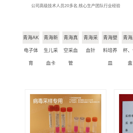
公司高级技术人员20多名;核心生产团队行业经验
青海AK
青海新
青海真
青海采
青海塑
青海
电子体
生儿采
空采血
血针
料培养
杯、
育
血卡
管
皿
盒