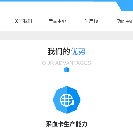
关于我们
产品中心
生产线
新闻中
公司介绍
青海AK电子体育
生产线
公司新
AK（中国）
青海新生儿采血
行业新
我们的
优势
营业执照
青海真空采血管
卡
技术知
OUR ADVANTAGES
青海采血针
青海塑料培养皿
青海尿杯、便盒
青海DNA样品袋
青海细胞采集卡
青海采样拭子
采血卡生产能力
青海DNA采集卡