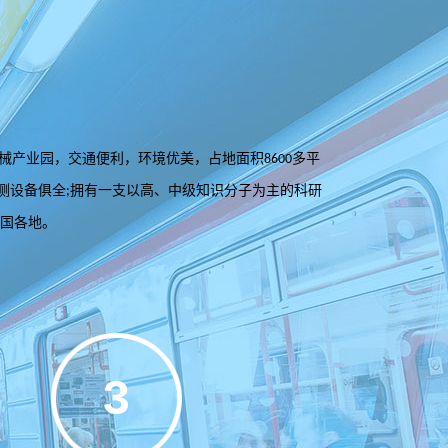
械产业园，交通便利，环境优美，占地面积
多平
8600
测设备俱全
拥有一支以高、中级知识分子为主的科研
;
国各地。
3