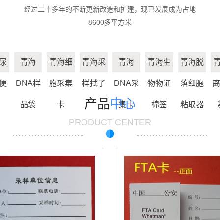
经过二十多年的不断更新改造和扩建，现已发展成为占地
青海生物物证棉
8600多平方米
青海脱落细胞粘
签
青海分离胶/促凝
取器
尿
青海
青海细
青海采
青海
青海生
青海脱
青海离心管
剂
便
DNA样
胞采集
样拭子
DNA采
物物证
落细胞
离
青海刑事技术专
产品
中心
品袋
卡
集卡
棉签
粘取器
青海精液采集卡
用
PRODUCT CENTER
青海尿液采集卡
青海一次性使用
宫颈细胞采集器