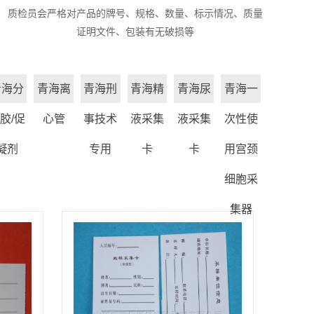
质检员会严格对产品的牌号、规格、数量、标示情况、质量
证明文件、包装有无破损等
青海分
青海离
青海刑
青海精
青海尿
青海一
胶/促
心管
事技术
液采集
液采集
次性使
凝剂
专用
卡
卡
用宫颈
细胞采
集器