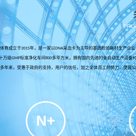
PRO
体育成立于
年，是一家以
采血卡为主导的基因检验耗材生产企业
2015
DNA
十万级
标准净化车间
多平方米，拥有国内先进的全自动生产设备
GMP
800
6
多年来，受惠于政府的支持，用户的信任，加之全体员工的努力，使我公
N+