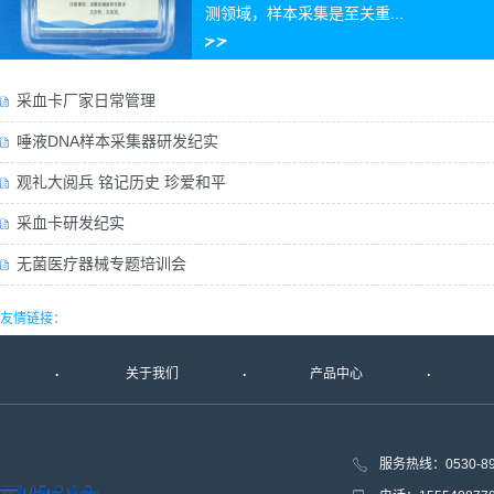
测领域，样本采集是至关重...
采血卡厂家日常管理
唾液DNA样本采集器研发纪实
观礼大阅兵 铭记历史 珍爱和平
采血卡研发纪实
无菌医疗器械专题培训会
友情链接：
关于我们
产品中心
服务热线：0530-8