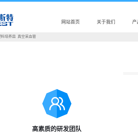
网站首页
关于我们
产
公司介绍
韶关A
塑料培养皿
真空采血管
AK（中国）
韶关
营业执照
韶关
韶
韶关
韶关
韶关D
韶关
韶关
高素质的研发团队
韶关D