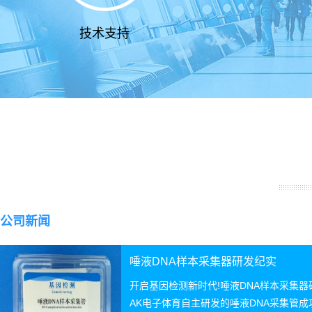
技术支持
公司新闻
唾液DNA样本采集器研发纪实
开启基因检测新时代!唾液DNA样本采集
AK电子体育自主研发的唾液DNA采集管