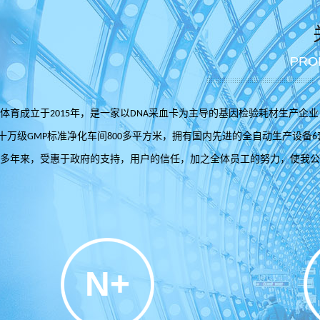
PRO
体育成立于
年，是一家以
采血卡为主导的基因检验耗材生产企业
2015
DNA
十万级
标准净化车间
多平方米，拥有国内先进的全自动生产设备
GMP
800
6
多年来，受惠于政府的支持，用户的信任，加之全体员工的努力，使我公
N+