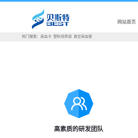
网站首页
热门搜索：
采血卡
塑料培养皿
真空采血管
高素质的研发团队