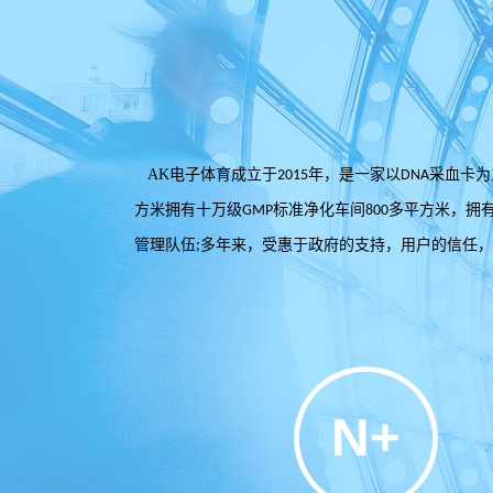
AK电子体育成立于
年，是一家以
采血卡为
2015
DNA
方米拥有十万级
标准净化车间
多平方米，拥
GMP
800
管理队伍
多年来，受惠于政府的支持，用户的信任，
;
N+