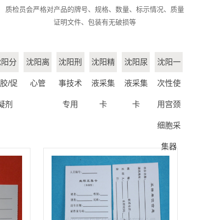
质检员会严格对产品的牌号、规格、数量、标示情况、质量
证明文件、包装有无破损等
沈阳分
沈阳离
沈阳刑
沈阳精
沈阳尿
沈阳一
胶/促
心管
事技术
液采集
液采集
次性使
凝剂
专用
卡
卡
用宫颈
细胞采
集器