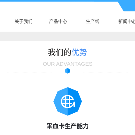
关于我们
产品中心
生产线
新闻中
公司介绍
沈阳AK电子体育
生产线
公司新
AK（中国）
沈阳新生儿采血
行业新
我们的
优势
营业执照
沈阳真空采血管
卡
技术知
OUR ADVANTAGES
沈阳采血针
沈阳塑料培养皿
沈阳尿杯、便盒
沈阳DNA样品袋
沈阳细胞采集卡
沈阳采样拭子
采血卡生产能力
沈阳DNA采集卡