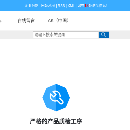
18
企业分站
|
网站地图
|
RSS
|
XML
|
您有
条询盘信息！
心
在线留言
AK（中国）
闻
闻
识
严格的产品质检工序