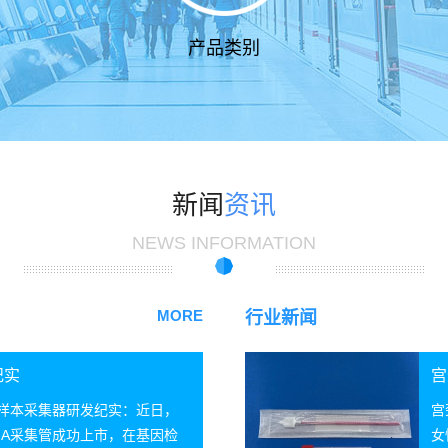
产品类别
新闻
资讯
NEWS INFORMATION
MORE
行业新闻
纪实
宫
A样本采集器研发纪实：近日，
宫
NA采集管成功上市，在基因检
女