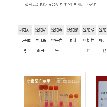
公司高级技术人员20多名;核心生产团队行业经验
沈阳AK
沈阳新
沈阳真
沈阳采
沈阳塑
沈阳
电子体
生儿采
空采血
血针
料培养
杯、
育
血卡
管
皿
盒