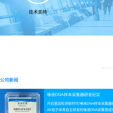
技术支持
公司新闻
唾液DNA样本采集器研发纪实
开启基因检测新时代!唾液DNA样本采集
AK电子体育自主研发的唾液DNA采集管