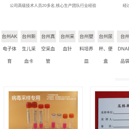
公司高级技术人员20多名;核心生产团队行业经验
经
台州
台州
台州分
台州AK
台州新
台州真
台州采
台州塑
台州尿
台
台
电子体
生儿采
空采血
血针
料培养
杯、便
DNA
台州
育
血卡
管
皿
盒
品
台州
台州
台州
宫颈