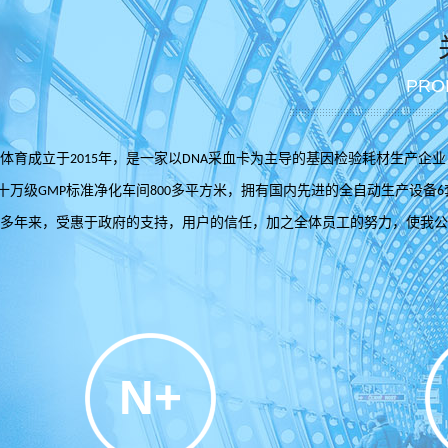
PRO
体育成立于
年，是一家以
采血卡为主导的基因检验耗材生产企业
2015
DNA
十万级
标准净化车间
多平方米，拥有国内先进的全自动生产设备
GMP
800
6
多年来，受惠于政府的支持，用户的信任，加之全体员工的努力，使我公
N+