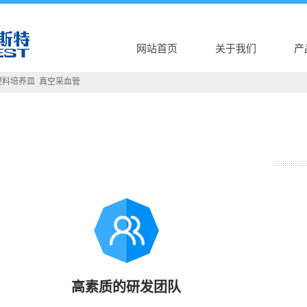
网站首页
关于我们
产
公司介绍
无锡A
塑料培养皿
真空采血管
AK（中国）
无锡
营业执照
无锡
无
无锡
无锡
无锡D
无锡
无锡
高素质的研发团队
无锡D