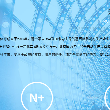
PRO
体育成立于
年，是一家以
采血卡为主导的基因检验耗材生产企业
2015
DNA
十万级
标准净化车间
多平方米，拥有国内先进的全自动生产设备
GMP
800
6
多年来，受惠于政府的支持，用户的信任，加之全体员工的努力，使我公
N+